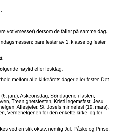
.
høyere votivmesser) dersom de faller på samme dag.
søndagsmessen; bare fester av 1. klasse og fester
t.
følgende høytid eller festdag.
old mellom alle kirkeårets dager eller fester. Det
 (6. jan.), Askeonsdag, Søndagene i fasten,
en, Treenighetsfesten, Kristi legemsfest, Jesu
elgen, Allesjeler, St. Josefs minnefest (19. mars),
en, Vernehelgenen for den enkelte kirke, og for
erkes ved en slik oktav, nemlig Jul, Påske og Pinse.