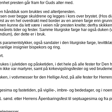
n renhet presten går fram for Guds alter med.
en håndduk som bruktes ved altertjenesten.
lsen over begge skuldrene og legges i kors over brystet. (Hos di
ørst av en hel overdrakt med border av en annen farge enn grunn
en kunne da lett være i veien når presten knelte; derfra skikken 
irkeårets tider og fester. Samme liturgiske farge har også duken 
dium), der dette er i bruk.
s paramentstykker, også sandaler i den liturgiske farge, levitt
anlige insignier bispekors og ring.
rt.
rukes i juletiden og påsketiden, i det hele på alle fester for Den
m ikke var martyrer, samt på kirkevigslingsfester og ved brudem
ken, i votivmesser for den Hellige And, på alle fester for Herren
gesima og fastetiden, på vigilie-, imbre- og bededager, og i noe
. sønd. etter Herrens Åpenbaringsfest til septuagesima og fra pi
jelemesser.