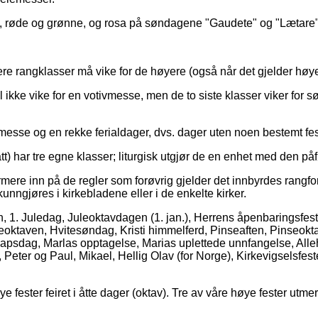
, røde og grønne, og rosa på søndagene "Gaudete" og "Lætare"
 lavere rangklasser må vike for de høyere (også når det gjelder 
l ikke vike for en votivmesse, men de to siste klasser viker for 
messe og en rekke ferialdager, dvs. dager uten noen bestemt fes
att) har tre egne klasser; liturgisk utgjør de en enhet med den på
ere inn på de regler som forøvrig gjelder det innbyrdes rangforh
kunngjøres i kirkebladene eller i de enkelte kirker.
n, 1. Juledag, Juleoktavdagen (1. jan.), Herrens åpenbaringsfest
taven, Hvitesøndag, Kristi himmelferd, Pinseaften, Pinseoktav
dskapsdag, Marlas opptagelse, Marias uplettede unnfangelse, Alleh
Peter og Paul, Mikael, Hellig Olav (for Norge), Kirkevigselsfest
ye fester feiret i åtte dager (oktav). Tre av våre høye fester utm
.