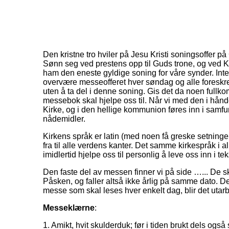
Den kristne tro hviler på Jesu Kristi soningsoffer p
Sønn seg ved prestens opp til Guds trone, og ved K
ham den eneste gyldige soning for våre synder. Intet e
overvære messeofferet hver søndag og alle foreskrevne
uten å ta del i denne soning. Gis det da noen fullk
messebok skal hjelpe oss til. Når vi med den i hånde
Kirke, og i den hellige kommunion føres inn i samfun
nådemidler.
Kirkens språk er latin (med noen få greske setninge
fra til alle verdens kanter. Det samme kirkespråk i 
imidlertid hjelpe oss til personlig å leve oss inn i
Den faste del av messen finner vi på side …... De skif
Påsken, og faller altså ikke årlig på samme dato. Det
messe som skal leses hver enkelt dag, blir det utar
Messeklærne
:
1. Amikt, hvit skulderduk; før i tiden brukt dels og