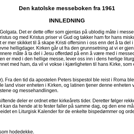
Den katolske messeboken fra 1961
INNLEDNING
å Golgata. Det er dette offer som gjentas på ublodig måte i messe
ristus og med Kristus priser vi Gud og takker ham for hans misk
r mer skikket til å skape Kristi offersinn i oss enn det å ta del 
 helligdager. Kirken går ut fra den grunnsetning at vi er gjenløs
omnere måte å ta del i Jesu offerdød på enn å være med i messeof
n er med i den hellige messe, lever oss inn i dens herlige litur
net med ham, da vil vi vokse i kjærligheten til hans Kirke, som 
r). Fra den tid da apostelen Peters bispestol ble reist i Roma 
alle land viser enheten i Kirken, og latinen tjener denne enheten 
 tekstene og messehandlingen.
tende deler er ordnet etter kirkeårets tider. Deretter følger rekke
 kan da hende at to fester faller på samme dag, og den ene må flyt
beidet en Liturgisk Kalender for de enkelte bispedømmer og orde
så som hodedekke.