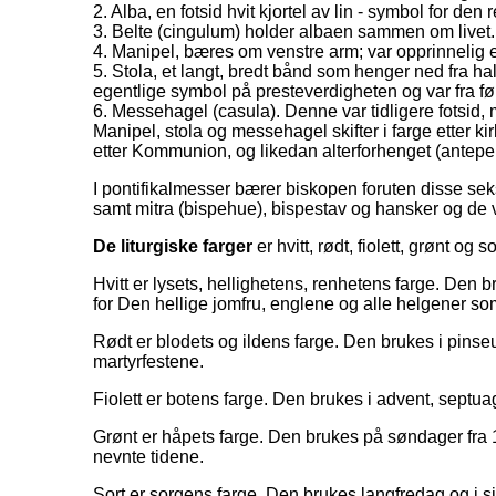
2. Alba, en fotsid hvit kjortel av lin - symbol for de
3. Belte (cingulum) holder albaen sammen om livet.
4. Manipel, bæres om venstre arm; var opprinnelig 
5. Stola, et langt, bredt bånd som henger ned fra ha
egentlige symbol på presteverdigheten og var fra f
6. Messehagel (casula). Denne var tidligere fotsid, m
Manipel, stola og messehagel skifter i farge etter k
etter Kommunion, og likedan alterforhenget (antepen
I pontifikalmesser bærer biskopen foruten disse sek
samt mitra (bispehue), bispestav og hansker og de v
De liturgiske farger
er hvitt, rødt, fiolett, grønt og so
Hvitt er lysets, hellighetens, renhetens farge. Den b
for Den hellige jomfru, englene og alle helgener so
Rødt er blodets og ildens farge. Den brukes i pinseu
martyrfestene.
Fiolett er botens farge. Den brukes i advent, septua
Grønt er håpets farge. Den brukes på søndager fra 1
nevnte tidene.
Sort er sorgens farge. Den brukes langfredag og i s