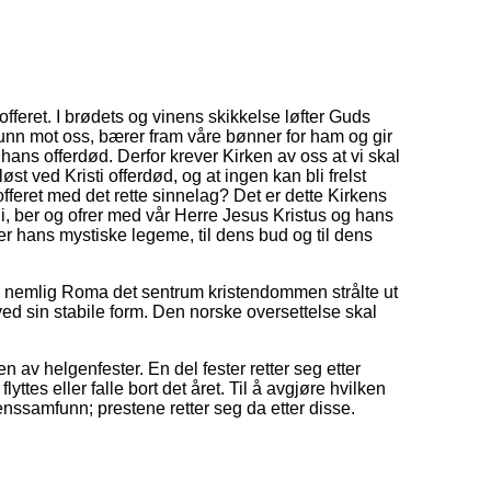
offeret. I brødets og vinens skikkelse løfter Guds
unn mot oss, bærer fram våre bønner for ham og gir
i hans offerdød. Derfor krever Kirken av oss at vi skal
t ved Kristi offerdød, og at ingen kan bli frelst
feret med det rette sinnelag? Det er dette Kirkens
gi, ber og ofrer med vår Herre Jesus Kristus og hans
er hans mystiske legeme, til dens bud og til dens
ble nemlig Roma det sentrum kristendommen strålte ut
ved sin stabile form. Den norske oversettelse skal
n av helgenfester. En del fester retter seg etter
tes eller falle bort det året. Til å avgjøre hvilken
nssamfunn; prestene retter seg da etter disse.