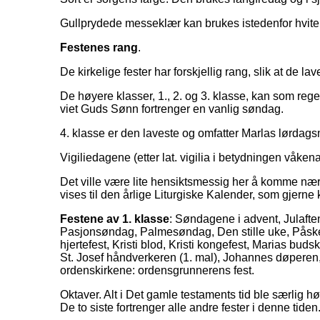
Gullprydede messeklær kan brukes istedenfor hvite
Festenes rang
.
De kirkelige fester har forskjellig rang, slik at de
De høyere klasser, 1., 2. og 3. klasse, kan som rege
viet Guds Sønn fortrenger en vanlig søndag.
4. klasse er den laveste og omfatter Marlas lørdags
Vigiliedagene (etter lat. vigilia i betydningen våken
Det ville være lite hensiktsmessig her å komme nærm
vises til den årlige Liturgiske Kalender, som gjerne 
Festene av 1. klasse
: Søndagene i advent, Julafte
Pasjonsøndag, Palmesøndag, Den stille uke, Påskeok
hjertefest, Kristi blod, Kristi kongefest, Marias bu
St. Josef håndverkeren (1. mal), Johannes døperen, 
ordenskirkene: ordensgrunnerens fest.
Oktaver. Alt i Det gamle testaments tid ble særlig hø
De to siste fortrenger alle andre fester i denne tiden