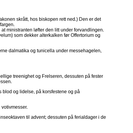
akonen skrått, hos biskopen rett ned.) Den er det
fargen.
at ministranten løfter den litt under forvandlingen.
(velum) som dekker alterkalken før Offertorium og
klærne dalmatika og tunicella under messehagelen,
 hellige treenighet og Frelseren, dessuten på fester
essen.
s blod og lidelse, på korsfestene og på
n votivmesser.
nseoktaven til advent; dessuten på ferialdager i de