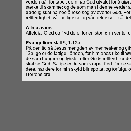
verden går for tåper, dem har Gud utvalgt for å gjø
sterke til skamme; og de som man i denne verder akt
dødelig skal ha noe å rose seg av overfor Gud. For d
rettferdighet, vår helligelse og vår befrielse, - så 
Allelujavers
Alleluja. Gled og fryd dere, for en stor lønn venter d
Evangelium
Matt 5, 1-12a
På den tid så Jesus mengden av mennesker og gikk op
"Salige er de fattige i ånden, for himlenes rike tilhø
de som hungrer og tørster etter Guds rettferd, for de 
skal se Gud. Salige er de som skaper fred, for de ska
dere, når dere for min skyld blir spottet og forfulgt,
Herrens ord.