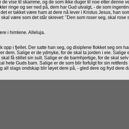
re de vise til skamme, og de som ikke duger til noe etter denne 
er ringe og ser ned på, dem har Gud utvalgt, - de som ingenting e
et er takket være ham at dere nå lever i Kristus Jesus, han som G
det skal være som det står skrevet: "Den som roser seg, skal rose
ere i himlene. Alleluja.
p i fjellet. Der satte han seg, og disiplene flokket seg om ham
rer dem. Salige er de ydmyke, for de skal ta jorden i eie. Salige e
skal få stillet sin sult. Salige er de barmhjertige, for de skal sel
l hete Guds barn. Salige er de som blir forfulgt for sin rettferds 
 og all slags ondskap blir løyet dere på, - gled dere og fryd dere 