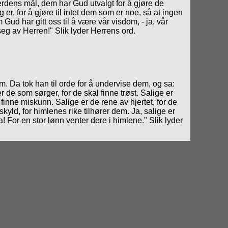
verdens mål, dem har Gud utvalgt for å gjøre de
r, for å gjøre til intet dem som er noe, så at ingen
ud har gitt oss til å være vår visdom, - ja, vår
 seg av Herren!" Slik lyder Herrens ord.
. Da tok han til orde for å undervise dem, og sa:
r de som sørger, for de skal finne trøst. Salige er
v finne miskunn. Salige er de rene av hjertet, for de
skyld, for himlenes rike tilhører dem. Ja, salige er
da! For en stor lønn venter dere i himlene." Slik lyder