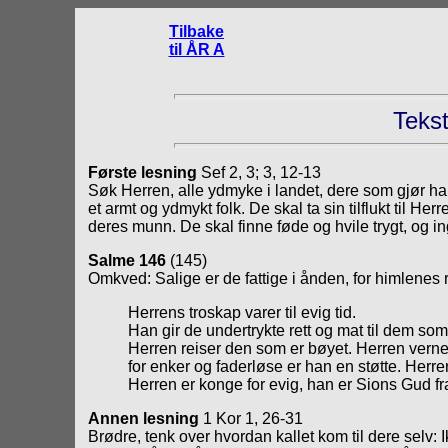
Tilbake
til ÅR A
Tekst
Første lesning
Sef 2, 3; 3, 12-13
Søk Herren, alle ydmyke i landet, dere som gjør han
et armt og ydmykt folk. De skal ta sin tilflukt til He
deres munn. De skal finne føde og hvile trygt, og 
Salme 146
(145)
Omkved: Salige er de fattige i ånden, for himlenes r
Herrens troskap varer til evig tid.
Han gir de undertrykte rett og mat til dem so
Herren reiser den som er bøyet. Herren vern
for enker og faderløse er han en støtte. Herre
Herren er konge for evig, han er Sions Gud fra s
Annen lesning
1 Kor 1, 26-31
Brødre, tenk over hvordan kallet kom til dere sel