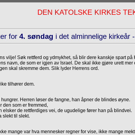
DEN KATOLSKE KIRKES T
er for
4. søndag
i det alminnelige kirkeår 
s vilje! Søk rettferd og ydmykhet, så blir dere kanskje spart på 
rrens navn, de som er igjen av Israel. De skal ikke gjøre urett mer o
ingen skal skremme dem. Slik lyder Herrens ord.
ike tilhører dem.
m hungrer. Herren løser de fangne, han åpner de blindes øyne.
er den som er fremmed,
n elsker de rettferdiges vei, de ugudelige fører han på blindvei.
lekt til slekt.
v: Ikke mange var hva mennesker regner for vise, ikke mange mek