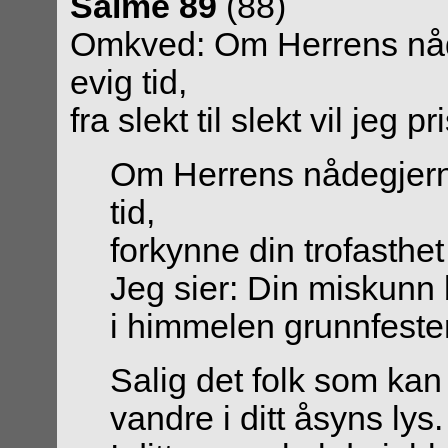
Salme 89
(88)
Omkved: Om Herrens nådeg
evig tid,
fra slekt til slekt vil jeg p
Om Herrens nådegjernin
tid,
forkynne din trofasthet f
Jeg sier: Din miskunn b
i himmelen grunnfester
Salig det folk som kan
vandre i ditt åsyns lys.