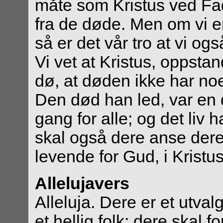
måte som Kristus ved Fad
fra de døde. Men om vi 
så er det vår tro at vi 
Vi vet at Kristus, oppsta
dø, at døden ikke har n
Den død han led, var en 
gang for alle; og det liv h
skal også dere anse dere
levende for Gud, i Kristu
Allelujavers
Alleluja. Dere er et utval
et hellig folk; dere skal