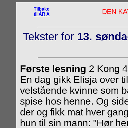
Tilbake
DEN KA
til ÅR A
Tekster for
13. sønda
Første lesning
2 Kong 4
En dag gikk Elisja over t
velstående kvinne som 
spise hos henne. Og siden
der og fikk mat hver gan
hun til sin mann: "Hør he