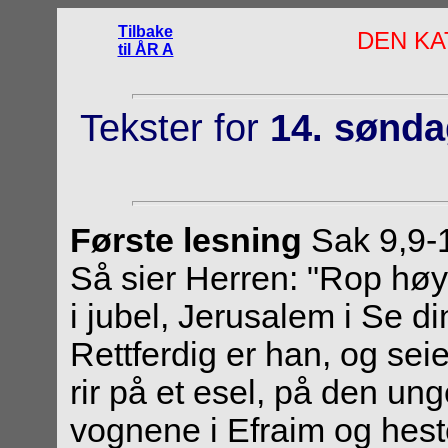
Tilbake
DEN KA
til ÅR A
Tekster for
14. sønda
Første lesning
Sak 9,9-
Så sier Herren: "Rop høyt
i jubel, Jerusalem i Se d
Rettferdig er han, og sei
rir på et esel, på den ung
vognene i Efraim og hest