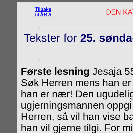
Tilbake
DEN KA
til ÅR A
Tekster for
25. sønda
Første lesning
Jesaja 55
Søk Herren mens han er å
han er nær! Den ugudelige
ugjerningsmannen oppgi s
Herren, så vil han vise ba
han vil gjerne tilgi. For 