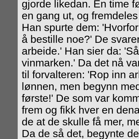
gjorde likedan. En time 
en gang ut, og fremdeles
Han spurte dem: 'Hvorfor
å bestille noe?' De svarer
arbeide.' Han sier da: 'Så
vinmarken.' Da det nå var
til forvalteren: 'Rop inn 
lønnen, men begynn med d
første!' De som var kom
frem og fikk hver en dena
de at de skulle få mer, m
Da de så det, begynte d