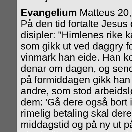
Evangelium
Matteus 20
På den tid fortalte Jesus 
disipler: "Himlenes rike
som gikk ut ved daggry for
vinmark han eide. Han 
denar om dagen, og send
på formiddagen gikk han u
andre, som stod arbeidslø
dem: 'Gå dere også bort 
rimelig betaling skal der
middagstid og på ny ut p