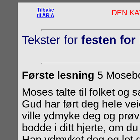
Tilbake
DEN KA
til ÅR A
Tekster for
festen for
Første lesning
5 Mosebo
Moses talte til folket og
Gud har ført deg hele vei
ville ydmyke deg og prøv
bodde i ditt hjerte, om du
Han ydmyket deg og lot 