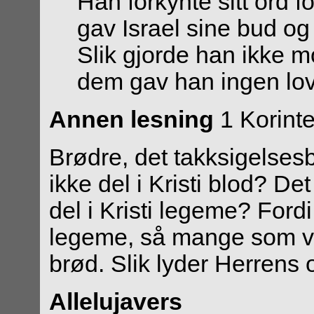
Han forkynte sitt ord f
gav Israel sine bud o
Slik gjorde han ikke mo
dem gav han ingen lo
Annen lesning
1 Korinte
Brødre, det takksigelsesb
ikke del i Kristi blod? Det
del i Kristi legeme? Fordi 
legeme, så mange som vi er
brød. Slik lyder Herrens 
Allelujavers