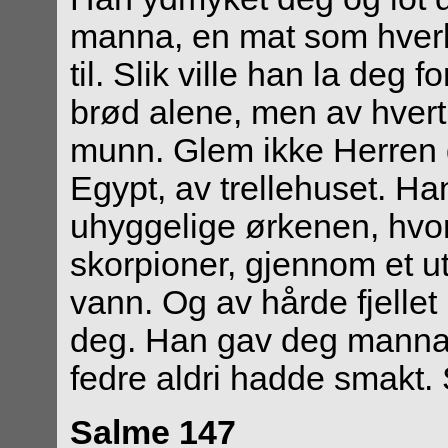
manna, en mat som hverke
til. Slik ville han la deg 
brød alene, men av hver
munn. Glem ikke Herren d
Egypt, av trellehuset. H
uhyggelige ørkenen, hvor 
skorpioner, gjennom et ut
vann. Og av hårde fjellet
deg. Han gav deg manna 
fedre aldri hadde smakt. 
Salme 147