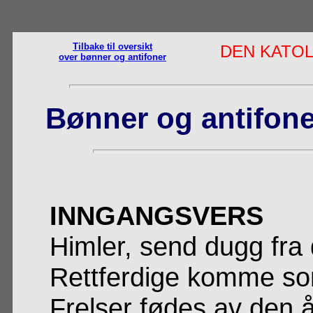
Tilbake til oversikt
DEN KATOL
over bønner og antifoner
Bønner og antifone
INNGANGSVERS
Himler, send dugg fra 
Rettferdige komme som
Frelser fødes av den 