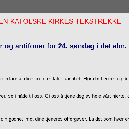
EN KATOLSKE KIRKES TEKSTREKKE
 og antifoner for 24. søndag i det alm. 
n erfare at dine profeter taler sannhet. Hør din tjeners og dit
er, se i nåde til oss. Gi oss å tjene deg av hele vårt hjerte, 
din godhet imot dine tjeneres offergaver. La det som hver enke