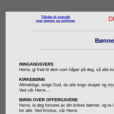
Tilbake til oversikt
D
over bønner og antifoner
Bønner
INNGANGSVERS
Herre, gi fred til dem som håper på deg, så alle ka
KIRKEBØNN
Allmektige, evige Gud, du alle tings skaper og styr
Ved vår Herre ...
BØNN OVER OFFERGAVENE
Herre, la deg forsone av din kirkes bønner, og ta i 
for alle. Ved Kristus, vår Herre.