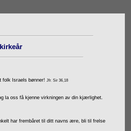
kirkeår
t folk Israels bønner!
Jfr. Sir 36,18
og la oss få kjenne virkningen av din kjærlighet.
lt har frembåret til ditt navns ære, bli til frelse