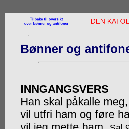
Tilbake til oversikt
DEN KATOL
over bønner og antifoner
Bønner og antifone
INNGANGSVERS
Han skal påkalle meg, 
vil utfri ham og føre h
vil jeg mette ham.
Sal 