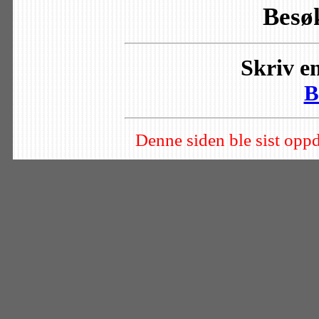
Besø
Skriv en
B
Denne siden ble sist oppd