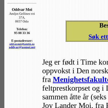
Oddvar Moi
Arnljot Gellines vei
37A,
0657 Oslo
Be
Telefon:
95 88 33 36
Søk et
E-postadresser:
oddvar.moi@katolsk.no
oddvar@aomoi.net
Jeg er født i Time 
oppvokst i Den norske
fra
Menighetsfakult
feltprestkorpset og i
sammen åtte år (seks 
Joy Lander Moi, fra 