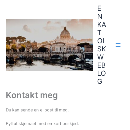
Hopp
E
rett
N
til
KA
innholdet
T
OL
SK
W
EB
LO
G
Kontakt meg
Du kan sende en e-post til meg.
Fyll ut skjemaet med en kort beskjed.