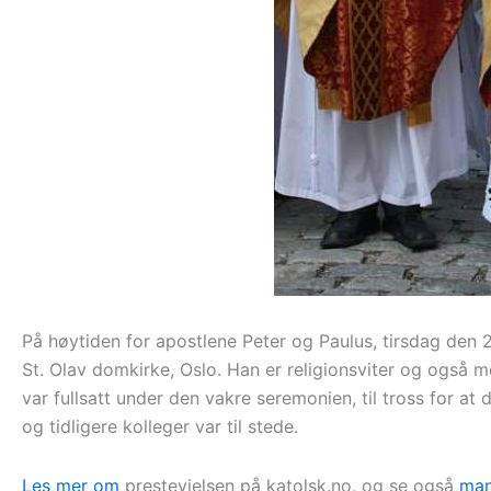
På høytiden for apostlene Peter og Paulus, tirsdag den 29
St. Olav domkirke, Oslo. Han er religionsviter og også 
var fullsatt under den vakre seremonien, til tross for a
og tidligere kolleger var til stede.
Les mer om
prestevielsen på katolsk.no, og se også
man