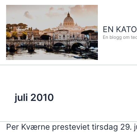
Hopp
rett
til
EN KAT
innholdet
En blogg om teo
juli 2010
Per Kværne presteviet tirsdag 29. j