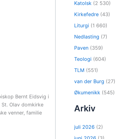
Katolsk
(2 530)
Kirkefedre
(43)
Liturgi
(1 660)
Nedlasting
(7)
Paven
(359)
Teologi
(604)
TLM
(551)
van der Burg
(27)
Økumenikk
(545)
biskop Bernt Eidsvig i
. St. Olav domkirke
Arkiv
ke venner, familie
juli 2026
(2)
juni 2026
(3)