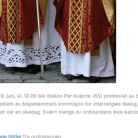
. juni, kl. 12.00 ble diakon Per Kværne (65) presteviet av 
medlem av bispedømmets kommisjon for interreligiøs dialog
t det var en ukedag. Svært mange av ordinandens ikke-katols
ge bilder
fra ordinasjonen.