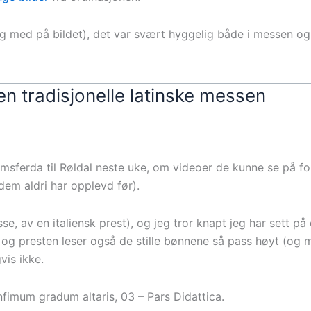
 meg med på bildet), det var svært hyggelig både i messen o
en tradisjonelle latinske messen
imsferda til Røldal neste uke, om videoer de kunne se på for
dem aldri har opplevd før).
e, av en italiensk prest), og jeg tror knapt jeg har sett på
, og presten leser også de stille bønnene så pass høyt (og
is ikke.
fimum gradum altaris, 03 – Pars Didattica.