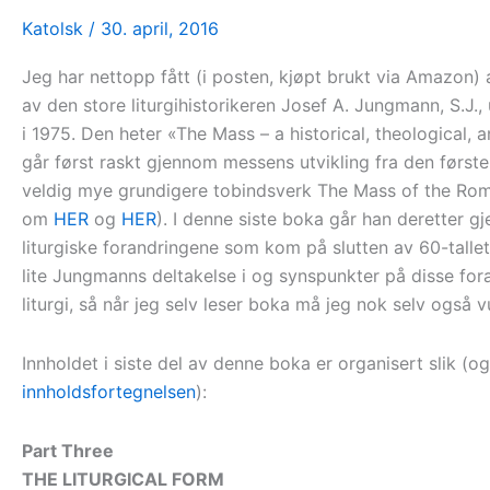
Katolsk
/
30. april, 2016
Jeg har nettopp fått (i posten, kjøpt brukt via Amazon) a
av den store liturgihistorikeren Josef A. Jungmann, S.J., u
i 1975. Den heter «The Mass – a historical, theological, 
går først raskt gjennom messens utvikling fra den første
veldig mye grundigere tobindsverk The Mass of the Rom
om
HER
og
HER
). I denne siste boka går han deretter 
liturgiske forandringene som kom på slutten av 60-tallet. 
lite Jungmanns deltakelse i og synspunkter på disse fo
liturgi, så når jeg selv leser boka må jeg nok selv også 
Innholdet i siste del av denne boka er organisert slik (o
innholdsfortegnelsen
):
Part Three
THE LITURGICAL FORM