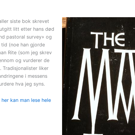
ller siste bok skrevet
tgitt litt etter hans død
and pastoral survey» og
 tid (noe han gjorde
an Rite (som jeg skrev
gjennom og vurderer de
Tradisjonalister liker
randringene i messens
vurdere hva jeg syns.
g
her kan man lese hele