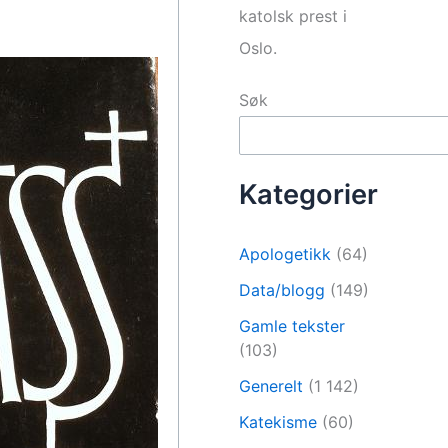
katolsk prest i
Oslo.
Søk
Kategorier
Apologetikk
(64)
Data/blogg
(149)
Gamle tekster
(103)
Generelt
(1 142)
Katekisme
(60)