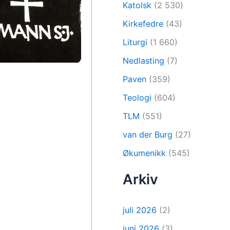
Katolsk
(2 530)
Kirkefedre
(43)
Liturgi
(1 660)
Nedlasting
(7)
Paven
(359)
Teologi
(604)
TLM
(551)
van der Burg
(27)
Økumenikk
(545)
Arkiv
juli 2026
(2)
juni 2026
(3)