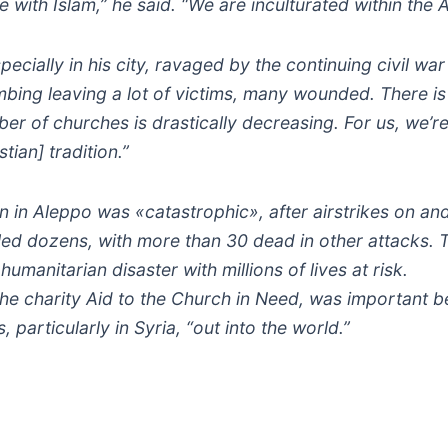
e with Islam,” he said. “We are inculturated within the 
pecially in his city, ravaged by the continuing civil war
mbing leaving a lot of victims, many wounded. There i
mber of churches is drastically decreasing. For us, we’r
tian] tradition.”
on in Aleppo was «catastrophic», after airstrikes on an
led dozens, with more than 30 dead in other attacks. 
manitarian disaster with millions of lives at risk.
he charity Aid to the Church in Need, was important b
 particularly in Syria, “out into the world.”