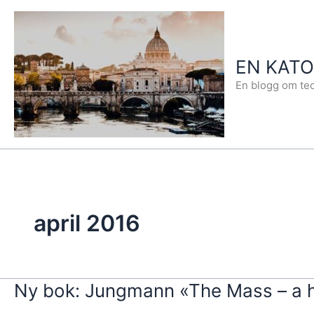
Hopp
rett
til
EN KAT
innholdet
En blogg om teo
april 2016
Ny bok: Jungmann «The Mass – a his