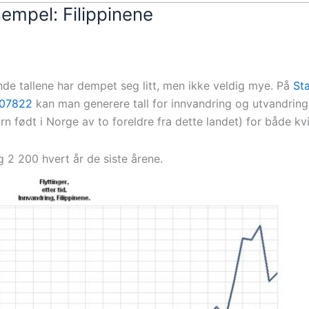
sempel: Filippinene
nde tallene har dempet seg litt, men ikke veldig mye. På
Sta
 07822
kan man generere tall for innvandring og utvandring 
arn født i Norge av to foreldre fra dette landet) for både k
g 2 200 hvert år de siste årene.