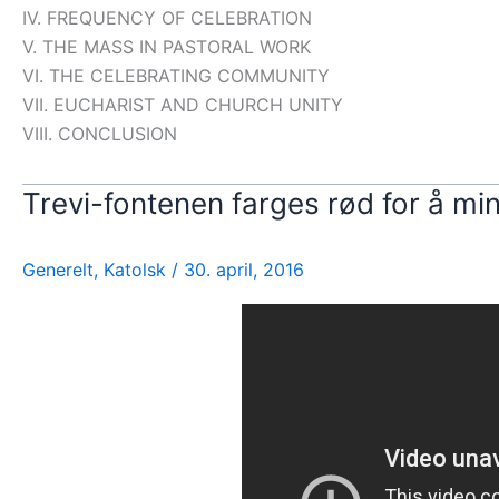
IV. FREQUENCY OF CELEBRATION
V. THE MASS IN PASTORAL WORK
VI. THE CELEBRATING COMMUNITY
VII. EUCHARIST AND CHURCH UNITY
VIII. CONCLUSION
Trevi-fontenen farges rød for å mi
Generelt
,
Katolsk
/
30. april, 2016