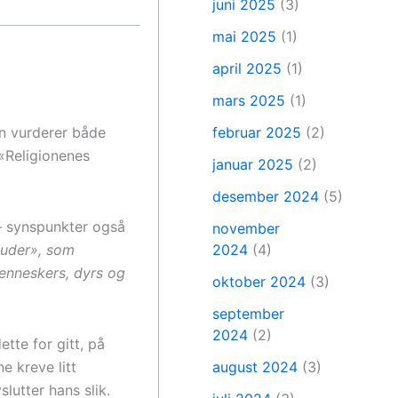
juni 2025
(3)
mai 2025
(1)
april 2025
(1)
mars 2025
(1)
an vurderer både
februar 2025
(2)
«Religionenes
januar 2025
(2)
desember 2024
(5)
 – synspunkter også
november
guder», som
2024
(4)
enneskers, dyrs og
oktober 2024
(3)
september
2024
(2)
tte for gitt, på
e kreve litt
august 2024
(3)
lutter hans slik.