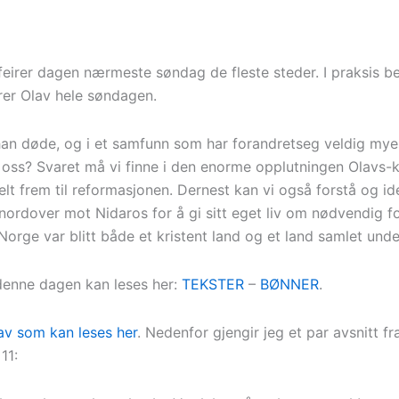
eirer dagen nærmeste søndag de fleste steder. I praksis bet
rer Olav hele søndagen.
han døde, og i et samfunn som har forandretseg veldig mye 
 oss? Svaret må vi finne i den enorme opplutningen Olavs-k
elt frem til reformasjonen. Dernest kan vi også forstå og id
t nordover mot Nidaros for å gi sitt eget liv om nødvendig 
Norge var blitt både et kristent land og et land samlet und
denne dagen kan leses her:
TEKSTER
–
BØNNER
.
av som kan leses her
. Nedenfor gjengir jeg et par avsnitt fr
11: