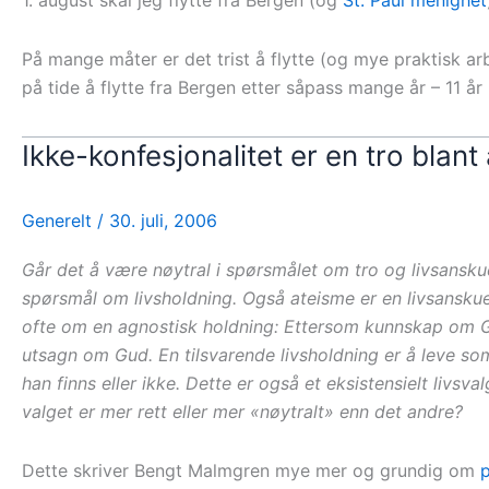
1. august skal jeg flytte fra Bergen (og
St. Paul menighet
På mange måter er det trist å flytte (og mye praktisk a
på tide å flytte fra Bergen etter såpass mange år – 11 år
Ikke-konfesjonalitet er en tro blant
Generelt
/
30. juli, 2006
Går det å være nøytral i spørsmålet om tro og livsansku
spørsmål om livsholdning. Også ateisme er en livsanskue
ofte om en agnostisk holdning: Ettersom kunnskap om Gud
utsagn om Gud. En tilsvarende livsholdning er å leve s
han finns eller ikke. Dette er også et eksistensielt livsva
valget er mer rett eller mer «nøytralt» enn det andre?
Dette skriver Bengt Malmgren mye mer og grundig om