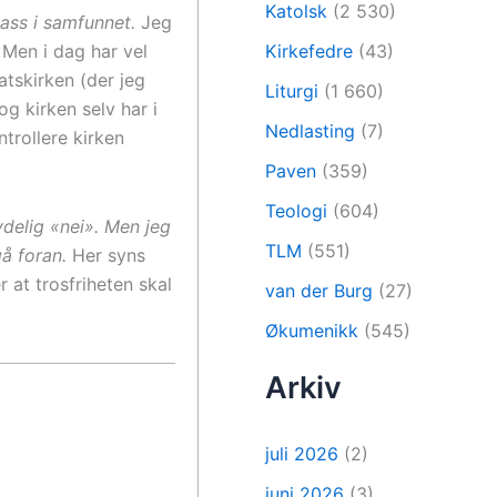
Katolsk
(2 530)
lass i samfunnet.
Jeg
Kirkefedre
(43)
 Men i dag har vel
atskirken (der jeg
Liturgi
(1 660)
g kirken selv har i
Nedlasting
(7)
ntrollere kirken
Paven
(359)
Teologi
(604)
ydelig «nei». Men jeg
TLM
(551)
å foran.
Her syns
 at trosfriheten skal
van der Burg
(27)
Økumenikk
(545)
Arkiv
juli 2026
(2)
juni 2026
(3)