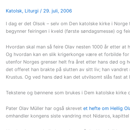
Katolsk
,
Liturgi
/
29. juli, 2006
I dag er det Olsok – selv om Den katolske kirke i Norge f
begynner feiringen i kveld (første søndagsmesse) og fei
Hvordan skal man så feire Olav nesten 1000 år etter at 
Og hvordan kan en slik krigerkonge være et forbilde for
utenfor Norges grenser helt fra året etter hans død og h
det offeret han brakte på slutten av sitt liv; han vandre
Krustus. Og ved hans død kan det utvilsomt slås fast at 
Tekstene og bønnene som brukes i Dem katolske kirke 
Pater Olav Müller har også skrevet
et hefte om Hellig Ol
omhandler kongens siste vandring mot Nidaros, kapittel 