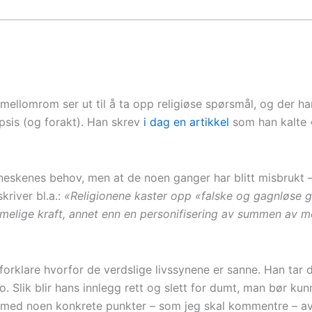
ellomrom ser ut til å ta opp religiøse spørsmål, og der h
sis (og forakt). Han skrev
i dag en artikkel
som han kalte 
enneskenes behov, men at de noen ganger har blitt misbrukt
skriver bl.a.:
«Religionene kaster opp «falske og gagnløse 
melige kraft, annet enn en personifisering av summen av m
orklare hvorfor de verdslige livssynene er sanne. Han tar de
. Slik blir hans innlegg rett og slett for dumt, man bør kunn
t med noen konkrete punkter – som jeg skal kommentre – avs