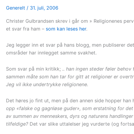
Generelt
/
31. juli, 2006
Christer Gulbrandsen skrev i går om » Religionenes perv
et svar fra ham –
som kan leses her
.
Jeg legger inn et svar på hans blogg, men publiserer de
omsråder har innlegget samme svakhet.
Som svar på min kritikk;
.. han ingen steder føler behov 
sammen måte som han tar for gitt at religioner er overtr
Jeg vil ikke undertrykke religionene.
Det høres jo fint ut, men på den annen side hopper han he
opp «falske og gagnløse guder», som erstatning for det
av summen av menneskers, dyrs og naturens handlinger 
tilfeldige?
Det var slike uttalelser jeg vurderte (og forts