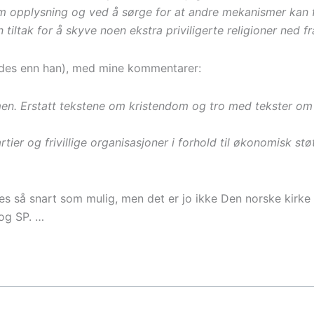
m opplysning og ved å sørge for at andre mekanismer kan 
ltak for å skyve noen ekstra priviligerte religioner ned fra
edes enn han), med mine kommentarer:
men. Erstatt tekstene om kristendom og tro med tekster om
rtier og frivillige organisasjoner i forhold til økonomisk st
es så snart som mulig, men det er jo ikke Den norske kirk
 og SP. …