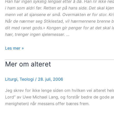
Han har ingen sykelig lengsel etter å dø. Han rir ikke 
i ham som aldri før. Retten er på hans side. Det skal kje
menn vet at sjansene er små. Overmakten er for stor. Kri
Når de nærmer seg Stiklestad, vil hærmennene brenne bø
dit med ranet gods.» Kongen gir penger for at det skal
hær, trenger ingen sjelemesser.
…
Hellig
Les mer »
Olav
Mer om alteret
Liturgi
,
Teologi
/
28. juli, 2006
Jeg skrev for ikke lenge siden om hvilken vei alteret he
Lord” av Uwe Michael Lang, og forstår bedre de gode 
menigheten) når messens offer bæres frem.