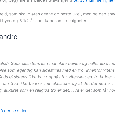
) og begynne å arbeide i Stavanger (i
St. Svithun menighet
)
rbeid, som skal gjøres denne og neste uke), men på den anne
 i byen og 6 1/2 år som kapellan i menigheten.
 andre
else? Guds eksistens kan man ikke bevise og heller ikke mo
lse som egentlig kan sidestilles med en tro. Innenfor vite
s eksistens ikke kan oppnås for vitenskapen, forholder vi 
om om Gud ikke berører min eksistens og at det dermed er 
lg, akkurat som en religiøs tro er det. Hva er det som får noe
på denne siden
.