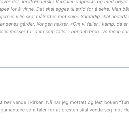
nedover det nordtrønderske Verdalen våpenløs og med bøyet 
mpes for å vinne. Det skal egges til strid for å seire. Men 
gernes vilje skal målrettes mot seier. Samtidig skal nederl
ndenes gårder. Kongen nekter. «Om vi faller i kamp, da er 
 leses messer for dem som faller i bondehæren. De menn som
lst bør vende i kirken. Nå har jeg mottatt og lest boken “Tu
argumantene som taler for at presten skal vende seg mot 