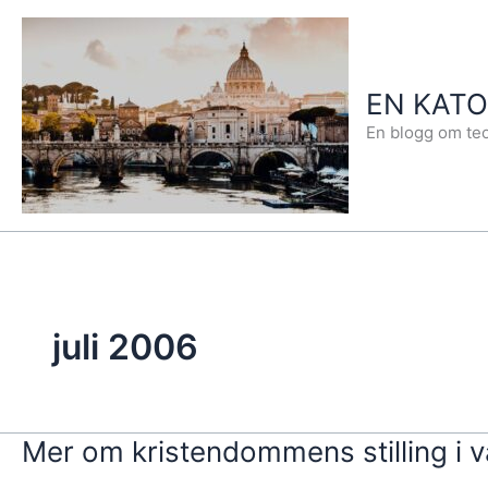
Hopp
rett
til
EN KAT
innholdet
En blogg om teo
juli 2006
Mer om kristendommens stilling i 