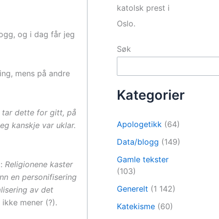
katolsk prest i
Oslo.
gg, og i dag får jeg
Søk
ring, mens på andre
Kategorier
tar dette for gitt, på
Apologetikk
(64)
jeg kanskje var uklar.
Data/blogg
(149)
Gamle tekster
t:
Religionene kaster
(103)
nn en personifisering
Generelt
(1 142)
isering av det
 ikke mener (?).
Katekisme
(60)