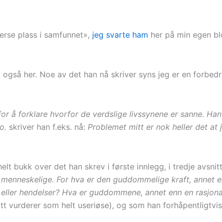
erse plass i samfunnet»,
jeg svarte ham
her på min egen blo
t også her. Noe av det han nå skriver syns jeg er en forbed
for å forklare hvorfor de verdslige livssynene er sanne. Han 
o.
skriver han f.eks. nå:
Problemet mitt er nok heller det at 
lt bukk over det han skrev i første innlegg, i tredje avsnit
 menneskelige. For hva er den guddommelige kraft, annet e
eller hendelser? Hva er guddommene, annet enn en rasjonal
att vurderer som helt useriøse), og som han forhåpentligtvis