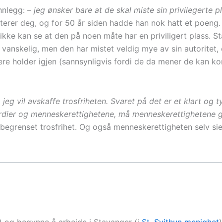
nnlegg:
– jeg ønsker bare at de skal miste sin privilegerte p
riterer deg, og for 50 år siden hadde han nok hatt et poeng.
ikke kan se at den på noen måte har en priviligert plass. St
anskelig, men den har mistet veldig mye av sin autoritet, o
kere holder igjen (sannsynligvis fordi de da mener de kan ko
jeg vil avskaffe trosfriheten. Svaret på det er et klart og t
erdier og menneskerettighetene, må menneskerettighetene g
 begrenset trosfrihet. Og også menneskerettigheten selv sier