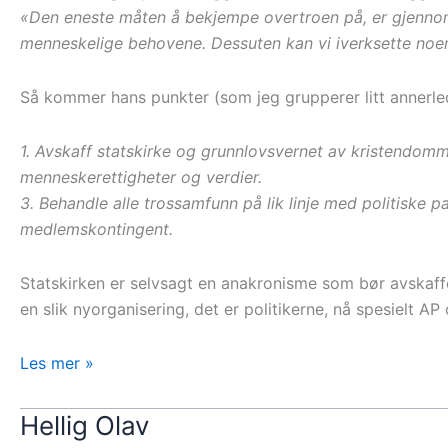
«Den eneste måten å bekjempe overtroen på, er gjenno
menneskelige behovene. Dessuten kan vi iverksette noen ti
Så kommer hans punkter (som jeg grupperer litt annerl
1. Avskaff statskirke og grunnlovsvernet av kristendom
menneskerettigheter og verdier.
3. Behandle alle trossamfunn på lik linje med politiske pa
medlemskontingent.
Statskirken er selvsagt en anakronisme som bør avskaff
en slik nyorganisering, det er politikerne, nå spesielt AP
Usaklig
Les mer »
angrep
på
Hellig Olav
kristendommen