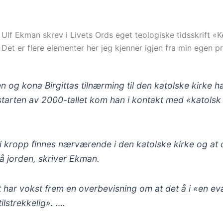
Ulf Ekman skrev i Livets Ords eget teologiske tidsskrift «K
Det er flere elementer her jeg kjenner igjen fra min egen p
og kona Birgittas tilnærming til den katolske kirke ha
g starten av 2000-tallet kom han i kontakt med «katolsk 
.
isti kropp finnes nærværende i den katolske kirke og at
på jorden, skriver Ekman.
 har vokst frem en overbevisning om at det å i «en eva
ilstrekkelig». ….