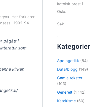
katolsk prest i
Oslo.
eryx». Her forklarer
rosess i 1992-94.
Søk
r pågått i
Kategorier
litteratur som
Apologetikk
(64)
 denne kirken
Data/blogg
(149)
Gamle tekster
(103)
ngelikal/
Generelt
(1 142)
Katekisme
(60)