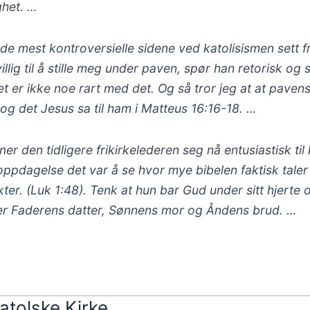
ghet. …
 de mest kontroversielle sidene ved katolisismen sett f
lig til å stille meg under paven, spør han retorisk og 
Det er ikke noe rart med det. Og så tror jeg at at pave
 og det Jesus sa til ham i Matteus 16:16-18. …
r den tidligere frikirkelederen seg nå entusiastisk til 
n oppdagelse det var å se hvor mye bibelen faktisk tale
ekter. (Luk 1:48). Tenk at hun bar Gud under sitt hjerte
r Faderens datter, Sønnens mor og Åndens brud. …
atolske Kirke