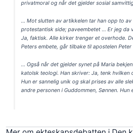
privatmoral og når det gjelder sosial samvitti
… Mot slutten av artikkelen tar han opp to av
protestantisk side; paveembetet … Er jeg da vil
Ja, faktisk. Alle kirker trenger et overhode. 
Peters embete, går tilbake til apostelen Peter
… Også når det gjelder synet på Maria bekjenne
katolsk teologi. Han skriver: Ja, tenk hvilke
Hun er sannelig unik og skal prises av alle sl
andre personen i Guddommen, Sønnen. Hun e
Mer om ekteskapsdebatten i Den k