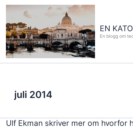
Hopp
rett
til
EN KAT
innholdet
En blogg om teo
juli 2014
Ulf Ekman skriver mer om hvorfor h