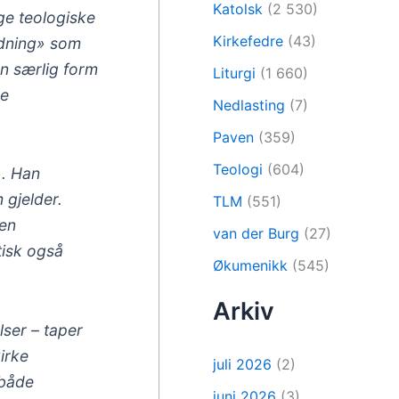
Katolsk
(2 530)
ge teologiske
Kirkefedre
(43)
ldning» som
n særlig form
Liturgi
(1 660)
ge
Nedlasting
(7)
Paven
(359)
Teologi
(604)
». Han
 gjelder.
TLM
(551)
den
van der Burg
(27)
tisk også
Økumenikk
(545)
Arkiv
lser – taper
irke
juli 2026
(2)
 både
juni 2026
(3)