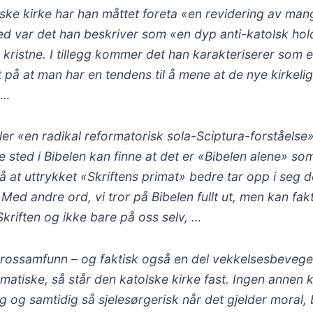
ske kirke har han måttet foreta «en revidering av man
med var det han beskriver som «en dyp anti-katolsk ho
ristne. I tillegg kommer det han karakteriserer som e
ut på at man har en tendens til å mene at de nye kirkeli
 …
ller «en radikal reformatorisk sola-Sciptura-forståelse
 sted i Bibelen kan finne at det er «Bibelen alene» som
å at uttrykket «Skriftens primat» bedre tar opp i seg 
 Med andre ord, vi tror på Bibelen fullt ut, men kan fak
Skriften og ikke bare på oss selv, …
 trossamfunn – og faktisk også en del vekkelsesbevege
atiske, så står den katolske kirke fast. Ingen annen k
ig og samtidig så sjelesørgerisk når det gjelder moral,