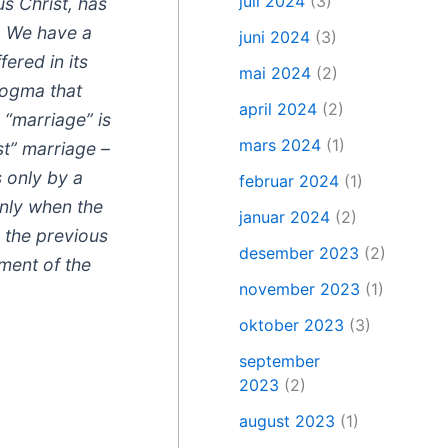
juli 2024
(3)
s Christ, has
s. We have a
juni 2024
(3)
ered in its
mai 2024
(2)
 dogma that
april 2024
(2)
 “marriage” is
mars 2024
(1)
st” marriage –
s only by a
februar 2024
(1)
only when the
januar 2024
(2)
 the previous
desember 2023
(2)
iment of the
november 2023
(1)
oktober 2023
(3)
september
2023
(2)
august 2023
(1)