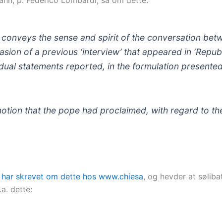
ann, p. Federico Lombardi, sa om dette:
cle conveys the sense and spirit of the conversation be
asion of a previous ‘interview’ that appeared in ‘Repub
vidual statements reported, in the formulation presente
 notion that the pope had proclaimed, with regard to th
r
har skrevet om dette hos www.chiesa
, og hevder at søliba
.a. dette: