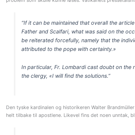
problem som skulle kunne løses. Vatikanets pressetalsm
“If it can be maintained that overall the arti
Father and Scalfari, what was said on the occ
be reiterated forcefully, namely that the indi
attributed to the pope with certainty.»
In particular, Fr. Lombardi cast doubt on the
the clergy, «I will find the solutions.”
Den tyske kardinalen og historikeren Walter Brandmülle
helt tilbake til apostlene. Likevel fins det noen unntak, bl