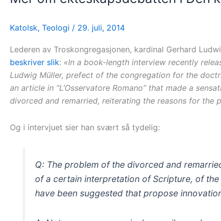
Katolsk
,
Teologi
/
29. juli, 2014
Lederen av Troskongregasjonen, kardinal Gerhard Ludwig M
beskriver slik
:
«In a book-length interview recently relea
Ludwig Müller, prefect of the congregation for the doctrin
an article in “L’Osservatore Romano” that made a sensati
divorced and remarried, reiterating the reasons for the p
Og i intervjuet sier han svært så tydelig:
Q: The problem of the divorced and remarried
of a certain interpretation of Scripture, of the
have been suggested that propose innovation