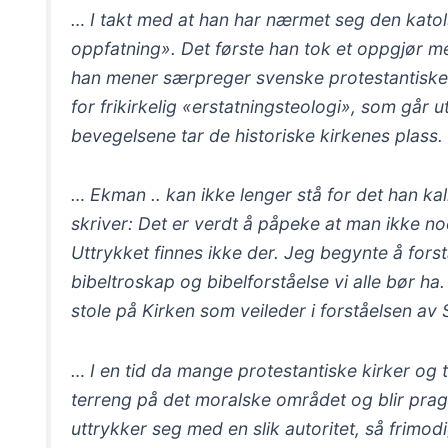
… I takt med at han har nærmet seg den katol
oppfatning». Det første han tok et oppgjør 
han mener særpreger svenske protestantiske k
for frikirkelig «erstatningsteologi», som går 
bevegelsene tar de historiske kirkenes plass.
… Ekman .. kan ikke lenger stå for det han ka
skriver: Det er verdt å påpeke at man ikke noe
Uttrykket finnes ikke der. Jeg begynte å forst
bibeltroskap og bibelforståelse vi alle bør ha.
stole på Kirken som veileder i forståelsen av 
… I en tid da mange protestantiske kirker og
terreng på det moralske området og blir pragm
uttrykker seg med en slik autoritet, så frimod