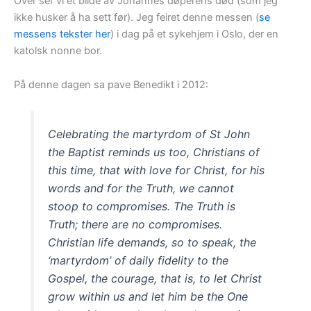
Over ser vi et bilde av Johannes døperens død (som jeg
ikke husker å ha sett før). Jeg feiret denne messen (
se
messens tekster her
) i dag på et sykehjem i Oslo, der en
katolsk nonne bor.
På denne dagen sa pave Benedikt i 2012:
Celebrating the martyrdom of St John
the Baptist reminds us too, Christians of
this time, that with love for Christ, for his
words and for the Truth, we cannot
stoop to compromises. The Truth is
Truth; there are no compromises.
Christian life demands, so to speak, the
‘martyrdom’ of daily fidelity to the
Gospel, the courage, that is, to let Christ
grow within us and let him be the One