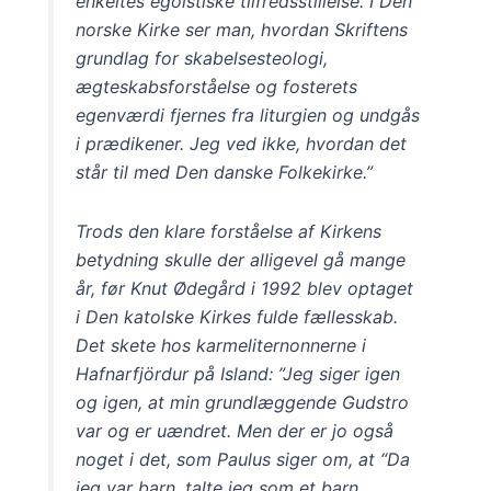
enkeltes egoistiske tilfredsstillelse. I Den
norske Kirke ser man, hvordan Skriftens
grundlag for skabelsesteologi,
ægteskabsforståelse og fosterets
egenværdi fjernes fra liturgien og undgås
i prædikener. Jeg ved ikke, hvordan det
står til med Den danske Folkekirke.”
Trods den klare forståelse af Kirkens
betydning skulle der alligevel gå mange
år, før Knut Ødegård i 1992 blev optaget
i Den katolske Kirkes fulde fællesskab.
Det skete hos karmeliternonnerne i
Hafnarfjördur på Island: ”Jeg siger igen
og igen, at min grundlæggende Gudstro
var og er uændret. Men der er jo også
noget i det, som Paulus siger om, at “Da
jeg var barn, talte jeg som et barn,