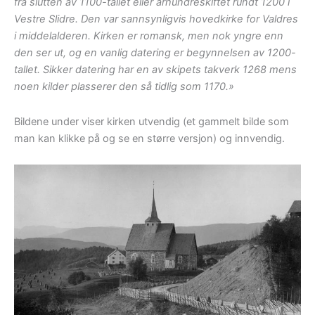
fra slutten av 1100-tallet eller århundreskiftet rundt 1200 i
Vestre Slidre. Den var sannsynligvis hovedkirke for Valdres
i middelalderen. Kirken er romansk, men nok yngre enn
den ser ut, og en vanlig datering er begynnelsen av 1200-
tallet. Sikker datering har en av skipets takverk 1268 mens
noen kilder plasserer den så tidlig som 1170.»
Bildene under viser kirken utvendig (et gammelt bilde som
man kan klikke på og se en større versjon) og innvendig.