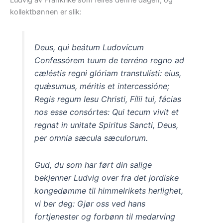
Ludvig av Frankrike som feires denne dagen, og
kollektbønnen er slik:
Deus, qui beátum Ludovícum
Confessórem tuum de terréno regno ad
cæléstis regni glóriam transtulísti: eius,
quǽsumus, méritis et intercessióne;
Regis regum Iesu Christi, Fílii tui, fácias
nos esse consórtes: Qui tecum vivit et
regnat in unitate Spiritus Sancti, Deus,
per omnia sæcula sæculorum.
Gud, du som har ført din salige
bekjenner Ludvig over fra det jordiske
kongedømme til himmelrikets herlighet,
vi ber deg: Gjør oss ved hans
fortjenester og forbønn til medarving