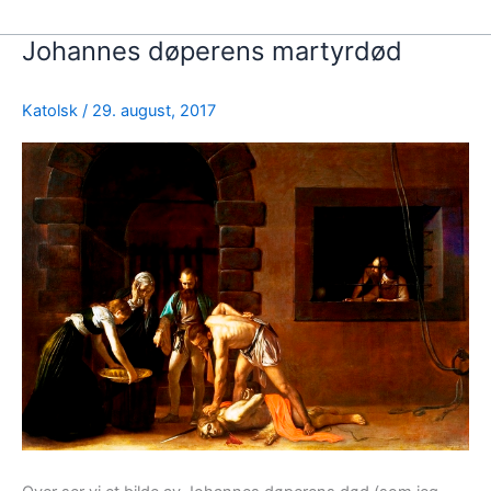
Johannes døperens martyrdød
Katolsk
/
29. august, 2017