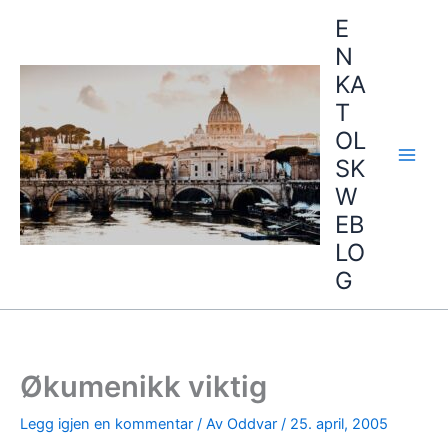
Hopp
E
rett
N
til
KA
innholdet
T
OL
SK
W
EB
LO
G
Økumenikk viktig
Legg igjen en kommentar
/ Av
Oddvar
/
25. april, 2005