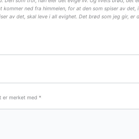
 Den som tror, han eier det evige liv. Og livets brød, det e
 kommer ned fra himmelen, for at den som spiser av det, i
 av det, skal leve i all evighet. Det brød som jeg gir, er 
lt er merket med
*