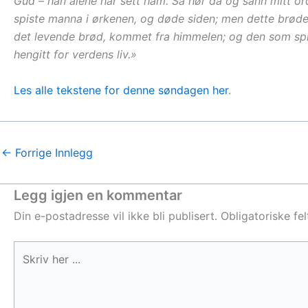
Gud – han alene har sett ham. Så hør da og sann mitt ord:
spiste manna i ørkenen, og døde siden; men dette brødet
det levende brød, kommet fra himmelen; og den som spiser
hengitt for verdens liv.»
Les alle tekstene for denne søndagen her
.
←
Forrige Innlegg
Legg igjen en kommentar
Din e-postadresse vil ikke bli publisert.
Obligatoriske fe
Skriv
her
...