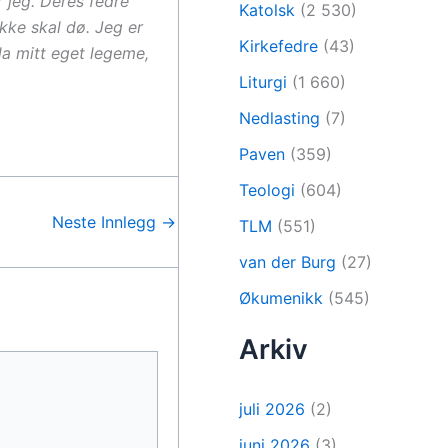
r jeg. Deres fedre
Katolsk
(2 530)
kke skal dø. Jeg er
Kirkefedre
(43)
da mitt eget legeme,
Liturgi
(1 660)
Nedlasting
(7)
Paven
(359)
Teologi
(604)
Neste Innlegg
→
TLM
(551)
van der Burg
(27)
Økumenikk
(545)
Arkiv
juli 2026
(2)
juni 2026
(3)