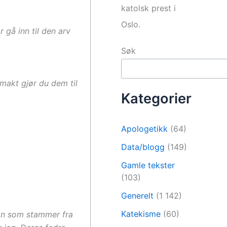
katolsk prest i
Oslo.
 gå inn til den arv
Søk
lmakt gjør du dem til
Kategorier
Apologetikk
(64)
Data/blogg
(149)
Gamle tekster
(103)
Generelt
(1 142)
Katekisme
(60)
han som stammer fra