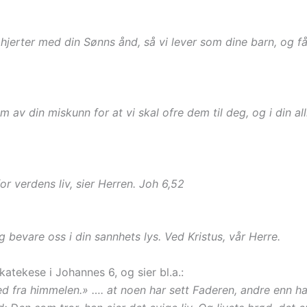
 hjerter med din Sønns ånd, så vi lever som dine barn, og får
m av din miskunn for at vi skal ofre dem til deg, og i din al
or verdens liv, sier Herren. Joh 6,52
og bevare oss i din sannhets lys. Ved Kristus, vår Herre.
katekese i Johannes 6, og sier bl.a.:
d fra himmelen.» …. at noen har sett Faderen, andre enn 