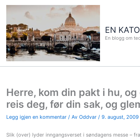
Hopp
rett
til
EN KAT
innholdet
En blogg om teo
Herre, kom din pakt i hu, og 
reis deg, før din sak, og gle
Legg igjen en kommentar
/ Av
Oddvar
/
9. august, 2009
Slik (over) lyder inngangsverset i søndagens messe – fr