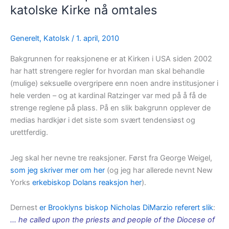
katolske Kirke nå omtales
blod
Generelt
,
Katolsk
/
1. april, 2010
Bakgrunnen for reaksjonene er at Kirken i USA siden 2002
har hatt strengere regler for hvordan man skal behandle
(mulige) seksuelle overgripere enn noen andre institusjoner i
hele verden – og at kardinal Ratzinger var med på å få de
strenge reglene på plass. På en slik bakgrunn opplever de
medias hardkjør i det siste som svært tendensiøst og
urettferdig.
Jeg skal her nevne tre reaksjoner. Først fra George Weigel,
som jeg skriver mer om her
(og jeg har allerede nevnt New
Yorks
erkebiskop Dolans reaksjon her
).
Dernest
er Brooklyns biskop Nicholas DiMarzio referert slik
:
… he called upon the priests and people of the Diocese of