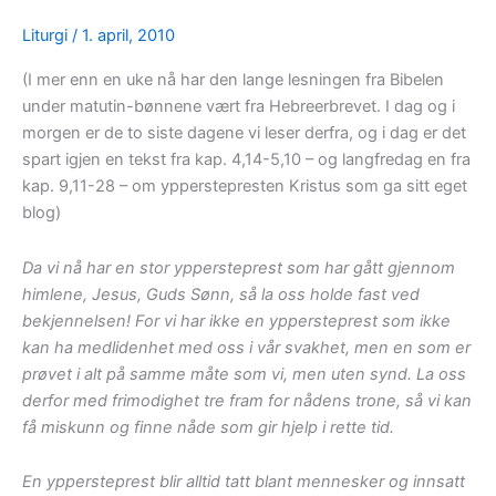
hvordan
Den
Liturgi
/
1. april, 2010
katolske
(I mer enn en uke nå har den lange lesningen fra Bibelen
Kirke
under matutin-bønnene vært fra Hebreerbrevet. I dag og i
nå
morgen er de to siste dagene vi leser derfra, og i dag er det
omtales
spart igjen en tekst fra kap. 4,14-5,10 – og langfredag en fra
kap. 9,11-28 – om ypperstepresten Kristus som ga sitt eget
blog)
Da vi nå har en stor yppersteprest som har gått gjennom
himlene, Jesus, Guds Sønn, så la oss holde fast ved
bekjennelsen! For vi har ikke en yppersteprest som ikke
kan ha medlidenhet med oss i vår svakhet, men en som er
prøvet i alt på samme måte som vi, men uten synd. La oss
derfor med frimodighet tre fram for nådens trone, så vi kan
få miskunn og finne nåde som gir hjelp i rette tid.
En yppersteprest blir alltid tatt blant mennesker og innsatt