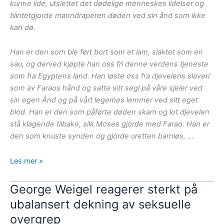
kunne lide, utslettet det dødelige menneskes lidelser og
tilintetgjorde manndraperen døden ved sin ånd som ikke
kan dø.
Han er den som ble ført bort som et lam, slaktet som en
sau, og derved kjøpte han oss fri denne verdens tjeneste
som fra Egyptens land. Han løste oss fra djevelens slaveri
som av Faraos hånd og satte sitt segl på våre sjeler ved
sin egen Ånd og på vårt legemes lemmer ved sitt eget
blod. Han er den som påførte døden skam og lot djevelen
stå klagende tilbake, slik Moses gjorde med Farao. Han er
den som knuste synden og gjorde uretten barnløs,
…
Matutin,
Les mer »
skjærtorsdag:
Lammet
George Weigel reagerer sterkt på
som
ubalansert dekning av seksuelle
ble
overgrep
slaktet