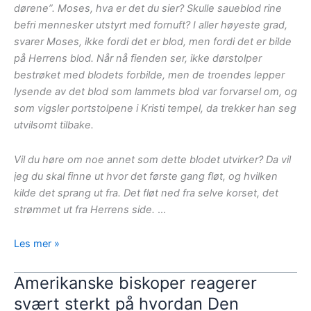
dørene”. Moses, hva er det du sier? Skulle saueblod rine
befri mennesker utstyrt med fornuft? I aller høyeste grad,
svarer Moses, ikke fordi det er blod, men fordi det er bilde
på Herrens blod. Når nå fienden ser, ikke dørstolper
bestrøket med blodets forbilde, men de troendes lepper
lysende av det blod som lammets blod var forvarsel om, og
som vigsler portstolpene i Kristi tempel, da trekker han seg
utvilsomt tilbake.
Vil du høre om noe annet som dette blodet utvirker? Da vil
jeg du skal finne ut hvor det første gang fløt, og hvilken
kilde det sprang ut fra. Det fløt ned fra selve korset, det
strømmet ut fra Herrens side.
…
Matutin,
Les mer »
langfredag:
Kraften
Amerikanske biskoper reagerer
i
svært sterkt på hvordan Den
Kristi