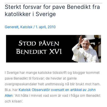
Sterkt forsvar for pave Benedikt fra
katolikker i Sverige
Generelt
,
Katolsk
/
1. april, 2010
I Sverige har mange katolske tidsskrift og blogger kommet
pave Benedikt til forsvar; de hevder at gamle
overgrepsskandaler helt urettmessig nå blir brukt mot ham.
Bl.a. har
Katolsk Observatör oversatt en artikkel av John
Allen
: ‘Att hålla i minnet vad som är vad i fråga om Benedikt
och krisen’.