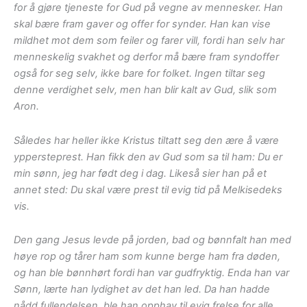
for å gjøre tjeneste for Gud på vegne av mennesker. Han
skal bære fram gaver og offer for synder. Han kan vise
mildhet mot dem som feiler og farer vill, fordi han selv har
menneskelig svakhet og derfor må bære fram syndoffer
også for seg selv, ikke bare for folket. Ingen tiltar seg
denne verdighet selv, men han blir kalt av Gud, slik som
Aron.
Således har heller ikke Kristus tiltatt seg den ære å være
yppersteprest. Han fikk den av Gud som sa til ham: Du er
min sønn, jeg har født deg i dag. Likeså sier han på et
annet sted: Du skal være prest til evig tid på Melkisedeks
vis.
Den gang Jesus levde på jorden, bad og bønnfalt han med
høye rop og tårer ham som kunne berge ham fra døden,
og han ble bønnhørt fordi han var gudfryktig. Enda han var
Sønn, lærte han lydighet av det han led. Da han hadde
nådd fullendelsen, ble han opphav til evig frelse for alle