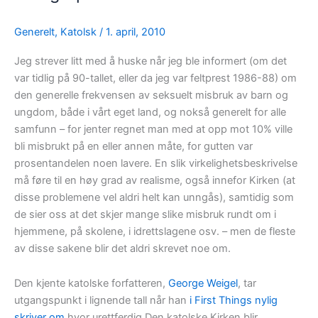
har
ført
Generelt
,
Katolsk
/
1. april, 2010
oss
Jeg strever litt med å huske når jeg ble informert (om det
fra
var tidlig på 90-tallet, eller da jeg var feltprest 1986-88) om
døden
den generelle frekvensen av seksuelt misbruk av barn og
til
ungdom, både i vårt eget land, og nokså generelt for alle
livet
samfunn – for jenter regnet man med at opp mot 10% ville
bli misbrukt på en eller annen måte, for gutten var
prosentandelen noen lavere. En slik virkelighetsbeskrivelse
må føre til en høy grad av realisme, også innefor Kirken (at
disse problemene vel aldri helt kan unngås), samtidig som
de sier oss at det skjer mange slike misbruk rundt om i
hjemmene, på skolene, i idrettslagene osv. – men de fleste
av disse sakene blir det aldri skrevet noe om.
Den kjente katolske forfatteren,
George Weigel
, tar
utgangspunkt i lignende tall når han
i First Things nylig
skriver om
hvor urettferdig Den katolske Kirken blir