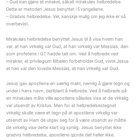
– Gud kan gjøre et mirakel, såkalt mirakuløs helbredelse.
Dette er metoden Jesus benyttet i Evangeliene.
– Gradvis helbredelse. Vel, kanskje mulig om jeg ikke er så
overbevist.
Mirakuløs helbredelse benyttet Jesus til å vise hvem han
var, at han virkelig var Gud, at han virkelig var Messias, den
som profetene i GT hadde talt om. Ved å helbrede ved
mirakler, et privilegium Bibelen forbeholder Gud, viste Jesus
at han var den lovede Messias, at han virkelig var Gud.
Jesus gav apostlene en særlig makt, nemlig å gjøre tegn og
under i hans navn, deriblant å helbrede. Ved å helbrede på
en mirakuløs måte ville apostlene således vise at de virkelig
var utsendt av Kristus. Men for at helbredelsestegnet
virkelig skulle være et tegn på at apostlene virkelig var
utsendt av Ham de utgav seg for å være utsendt av måtte
de virkelig vise dette klart og synlig. Jesus benyttet ikke
gradvis helbredelse, apostlene gjorde det heller ikke.