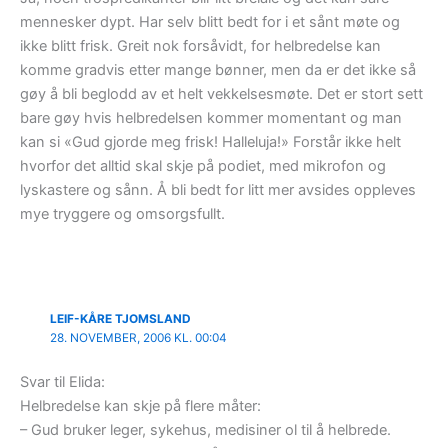
mennesker dypt. Har selv blitt bedt for i et sånt møte og
ikke blitt frisk. Greit nok forsåvidt, for helbredelse kan
komme gradvis etter mange bønner, men da er det ikke så
gøy å bli beglodd av et helt vekkelsesmøte. Det er stort sett
bare gøy hvis helbredelsen kommer momentant og man
kan si «Gud gjorde meg frisk! Halleluja!» Forstår ikke helt
hvorfor det alltid skal skje på podiet, med mikrofon og
lyskastere og sånn. Å bli bedt for litt mer avsides oppleves
mye tryggere og omsorgsfullt.
LEIF-KÅRE TJOMSLAND
28. NOVEMBER, 2006 KL. 00:04
Svar til Elida:
Helbredelse kan skje på flere måter:
– Gud bruker leger, sykehus, medisiner ol til å helbrede.