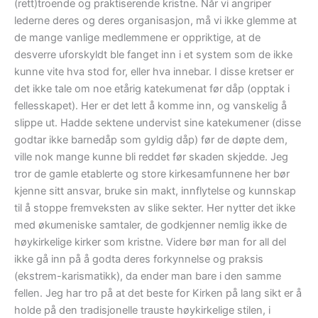
(rett)troende og praktiserende kristne. Når vi angriper
lederne deres og deres organisasjon, må vi ikke glemme at
de mange vanlige medlemmene er oppriktige, at de
desverre uforskyldt ble fanget inn i et system som de ikke
kunne vite hva stod for, eller hva innebar. I disse kretser er
det ikke tale om noe etårig katekumenat før dåp (opptak i
fellesskapet). Her er det lett å komme inn, og vanskelig å
slippe ut. Hadde sektene undervist sine katekumener (disse
godtar ikke barnedåp som gyldig dåp) før de døpte dem,
ville nok mange kunne bli reddet før skaden skjedde. Jeg
tror de gamle etablerte og store kirkesamfunnene her bør
kjenne sitt ansvar, bruke sin makt, innflytelse og kunnskap
til å stoppe fremveksten av slike sekter. Her nytter det ikke
med økumeniske samtaler, de godkjenner nemlig ikke de
høykirkelige kirker som kristne. Videre bør man for all del
ikke gå inn på å godta deres forkynnelse og praksis
(ekstrem-karismatikk), da ender man bare i den samme
fellen. Jeg har tro på at det beste for Kirken på lang sikt er å
holde på den tradisjonelle trauste høykirkelige stilen, i