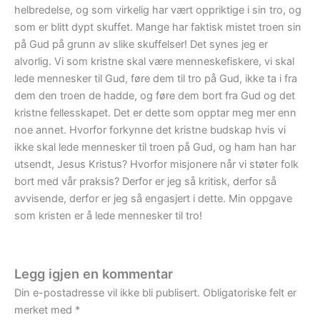
helbredelse, og som virkelig har vært oppriktige i sin tro, og
som er blitt dypt skuffet. Mange har faktisk mistet troen sin
på Gud på grunn av slike skuffelser! Det synes jeg er
alvorlig. Vi som kristne skal være menneskefiskere, vi skal
lede mennesker til Gud, føre dem til tro på Gud, ikke ta i fra
dem den troen de hadde, og føre dem bort fra Gud og det
kristne fellesskapet. Det er dette som opptar meg mer enn
noe annet. Hvorfor forkynne det kristne budskap hvis vi
ikke skal lede mennesker til troen på Gud, og ham han har
utsendt, Jesus Kristus? Hvorfor misjonere når vi støter folk
bort med vår praksis? Derfor er jeg så kritisk, derfor så
avvisende, derfor er jeg så engasjert i dette. Min oppgave
som kristen er å lede mennesker til tro!
Legg igjen en kommentar
Din e-postadresse vil ikke bli publisert.
Obligatoriske felt er
merket med
*