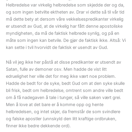
Helbredelse var virkelig helbredelse som skjedde der og da,
og som ingen betvilte ektheten av. Drar vi dette så til vår tid
må dette bety at dersom våre vekkelsespredikanter virkelig
er utsendt av Gud, at de virkelig har fått denne apostoliske
myndigheten, da må de faktisk helbrede synlig, og på en
måte som ingen kan betvile. De gjør de faktisk ikke. Altså: Vi
kan sette i tvil hvorvidt de faktisk er usendt av Gud.
Nå vil jeg ikke her påstå at disse predikanter er utsendt av
Satan, fulle av demoner osv. Men hadde de vist litt
edruelighet her ville det for meg ikke vært noe problem.
Hadde de bedt for de syke, bedt Gud om at den syke skulle
bli frisk, bedt om helbredelse, omtrent som andre ville bedt
om å få nadegaven å tale i tunger, så ville saken vært grei.
Men å love at det bare er å komme opp og hente
helbredelsen, og intet skjer, da fremstår de som svindlere
og falske apostler (unnskyld den litt kraftige ordbruken,
finner ikke bedre dekkende ord).