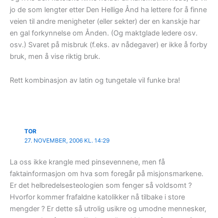
jo de som lengter etter Den Hellige Ånd ha lettere for å finne
veien til andre menigheter (eller sekter) der en kanskje har
en gal forkynnelse om Ånden. (Og maktglade ledere osv.
osv.) Svaret på misbruk (f.eks. av nådegaver) er ikke å forby
bruk, men å vise riktig bruk.
Rett kombinasjon av latin og tungetale vil funke bra!
TOR
27. NOVEMBER, 2006 KL. 14:29
La oss ikke krangle med pinsevennene, men få
faktainformasjon om hva som foregår på misjonsmarkene.
Er det helbredelsesteologien som fenger så voldsomt ?
Hvorfor kommer frafaldne katolikker nå tilbake i store
mengder ? Er dette så utrolig usikre og umodne mennesker,