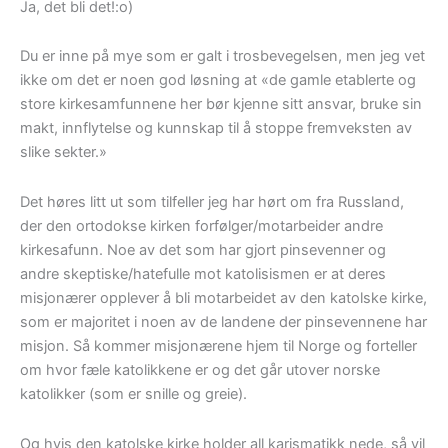
Ja, det bli det!:o)
Du er inne på mye som er galt i trosbevegelsen, men jeg vet
ikke om det er noen god løsning at «de gamle etablerte og
store kirkesamfunnene her bør kjenne sitt ansvar, bruke sin
makt, innflytelse og kunnskap til å stoppe fremveksten av
slike sekter.»
Det høres litt ut som tilfeller jeg har hørt om fra Russland,
der den ortodokse kirken forfølger/motarbeider andre
kirkesafunn. Noe av det som har gjort pinsevenner og
andre skeptiske/hatefulle mot katolisismen er at deres
misjonærer opplever å bli motarbeidet av den katolske kirke,
som er majoritet i noen av de landene der pinsevennene har
misjon. Så kommer misjonærene hjem til Norge og forteller
om hvor fæle katolikkene er og det går utover norske
katolikker (som er snille og greie).
Og hvis den katolske kirke holder all karismatikk nede, så vil