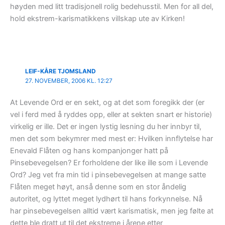
høyden med litt tradisjonell rolig bedehusstil. Men for all del,
hold ekstrem-karismatikkens villskap ute av Kirken!
LEIF-KÅRE TJOMSLAND
27. NOVEMBER, 2006 KL. 12:27
At Levende Ord er en sekt, og at det som foregikk der (er
vel i ferd med å ryddes opp, eller at sekten snart er historie)
virkelig er ille. Det er ingen lystig lesning du her innbyr til,
men det som bekymrer med mest er: Hvilken innflytelse har
Enevald Flåten og hans kompanjonger hatt på
Pinsebevegelsen? Er forholdene der like ille som i Levende
Ord? Jeg vet fra min tid i pinsebevegelsen at mange satte
Flåten meget høyt, anså denne som en stor åndelig
autoritet, og lyttet meget lydhørt til hans forkynnelse. Nå
har pinsebevegelsen alltid vært karismatisk, men jeg følte at
dette ble dratt ut til det ekstreme i årene etter