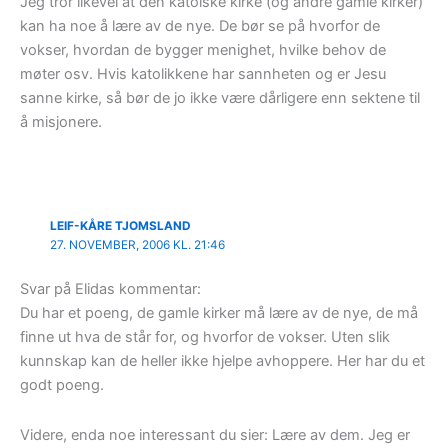
Jeg tror likevel at den katolske kirke (og andre gamle kirker)
kan ha noe å lære av de nye. De bør se på hvorfor de
vokser, hvordan de bygger menighet, hvilke behov de
møter osv. Hvis katolikkene har sannheten og er Jesu
sanne kirke, så bør de jo ikke være dårligere enn sektene til
å misjonere.
LEIF-KÅRE TJOMSLAND
27. NOVEMBER, 2006 KL. 21:46
Svar på Elidas kommentar:
Du har et poeng, de gamle kirker må lære av de nye, de må
finne ut hva de står for, og hvorfor de vokser. Uten slik
kunnskap kan de heller ikke hjelpe avhoppere. Her har du et
godt poeng.
Videre, enda noe interessant du sier: Lære av dem. Jeg er