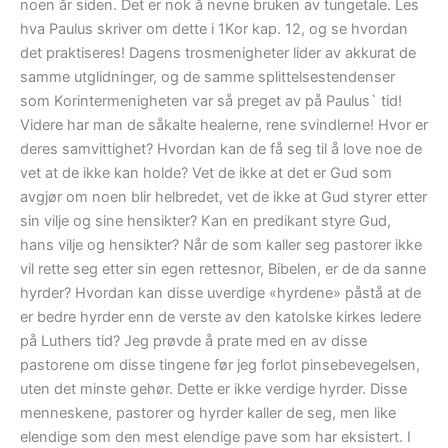
noen år siden. Det er nok å nevne bruken av tungetale. Les
hva Paulus skriver om dette i 1Kor kap. 12, og se hvordan
det praktiseres! Dagens trosmenigheter lider av akkurat de
samme utglidninger, og de samme splittelsestendenser
som Korintermenigheten var så preget av på Paulus` tid!
Videre har man de såkalte healerne, rene svindlerne! Hvor er
deres samvittighet? Hvordan kan de få seg til å love noe de
vet at de ikke kan holde? Vet de ikke at det er Gud som
avgjør om noen blir helbredet, vet de ikke at Gud styrer etter
sin vilje og sine hensikter? Kan en predikant styre Gud,
hans vilje og hensikter? Når de som kaller seg pastorer ikke
vil rette seg etter sin egen rettesnor, Bibelen, er de da sanne
hyrder? Hvordan kan disse uverdige «hyrdene» påstå at de
er bedre hyrder enn de verste av den katolske kirkes ledere
på Luthers tid? Jeg prøvde å prate med en av disse
pastorene om disse tingene før jeg forlot pinsebevegelsen,
uten det minste gehør. Dette er ikke verdige hyrder. Disse
menneskene, pastorer og hyrder kaller de seg, men like
elendige som den mest elendige pave som har eksistert. I