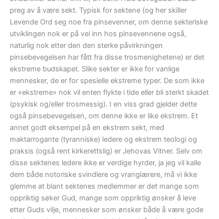
preg av å være sekt. Typisk for sektene (og her skiller
Levende Ord seg noe fra pinsevenner, om denne sekteriske
utviklingen nok er på vei inn hos pinsevennene også,
naturlig nok etter den den sterke påvirkningen
pinsebevegelsen har fått fra disse trosmenighetene) er det
ekstreme budskapet. Slike sekter er ikke for vanlige
mennesker, de er for spesielle ekstreme typer. De som ikke
er «ekstreme» nok vil enten flykte i tide eller bli sterkt skadet
(psykisk og/eller trosmessig). I en viss grad gjelder dette
også pinsebevegelsen, om denne ikke er like ekstrem. Et
annet godt eksempel på en ekstrem sekt, med
maktarrogante (tyranniske) ledere og ekstrem teologi og
praksis (også rent kirkerettslig) er Jehovas Vitner. Selv om
disse sektenes ledere ikke er verdige hyrder, ja jeg vil kalle
dem både notoriske svindlere og vranglærere, må vi ikke
glemme at blant sektenes medlemmer er det mange som
oppriktig søker Gud, mange som oppriktig ønsker å leve
etter Guds vilje, mennesker som ønsker både å være gode