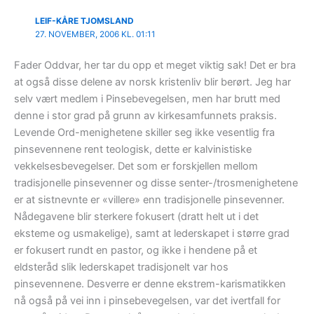
LEIF-KÅRE TJOMSLAND
27. NOVEMBER, 2006 KL. 01:11
Fader Oddvar, her tar du opp et meget viktig sak! Det er bra
at også disse delene av norsk kristenliv blir berørt. Jeg har
selv vært medlem i Pinsebevegelsen, men har brutt med
denne i stor grad på grunn av kirkesamfunnets praksis.
Levende Ord-menighetene skiller seg ikke vesentlig fra
pinsevennene rent teologisk, dette er kalvinistiske
vekkelsesbevegelser. Det som er forskjellen mellom
tradisjonelle pinsevenner og disse senter-/trosmenighetene
er at sistnevnte er «villere» enn tradisjonelle pinsevenner.
Nådegavene blir sterkere fokusert (dratt helt ut i det
eksteme og usmakelige), samt at lederskapet i større grad
er fokusert rundt en pastor, og ikke i hendene på et
eldsteråd slik lederskapet tradisjonelt var hos
pinsevennene. Desverre er denne ekstrem-karismatikken
nå også på vei inn i pinsebevegelsen, var det ivertfall for