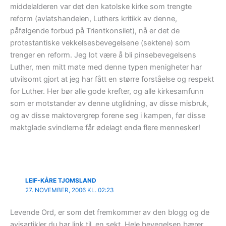
middelalderen var det den katolske kirke som trengte
reform (avlatshandelen, Luthers kritikk av denne,
påfølgende forbud på Trientkonsilet), nå er det de
protestantiske vekkelsesbevegelsene (sektene) som
trenger en reform. Jeg lot være å bli pinsebevegelsens
Luther, men mitt møte med denne typen menigheter har
utvilsomt gjort at jeg har fått en større forståelse og respekt
for Luther. Her bør alle gode krefter, og alle kirkesamfunn
som er motstander av denne utglidning, av disse misbruk,
og av disse maktovergrep forene seg i kampen, før disse
maktglade svindlerne får ødelagt enda flere mennesker!
LEIF-KÅRE TJOMSLAND
27. NOVEMBER, 2006 KL. 02:23
Levende Ord, er som det fremkommer av den blogg og de
avisartikler du har link til, en sekt. Hele bevegelsen bærer