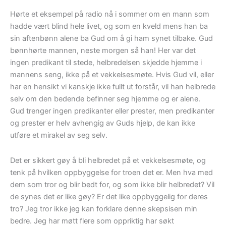
Hørte et eksempel på radio nå i sommer om en mann som
hadde vært blind hele livet, og som en kveld mens han ba
sin aftenbønn alene ba Gud om å gi ham synet tilbake. Gud
bønnhørte mannen, neste morgen så han! Her var det
ingen predikant til stede, helbredelsen skjedde hjemme i
mannens seng, ikke på et vekkelsesmøte. Hvis Gud vil, eller
har en hensikt vi kanskje ikke fullt ut forstår, vil han helbrede
selv om den bedende befinner seg hjemme og er alene.
Gud trenger ingen predikanter eller prester, men predikanter
og prester er helv avhengig av Guds hjelp, de kan ikke
utføre et mirakel av seg selv.
Det er sikkert gøy å bli helbredet på et vekkelsesmøte, og
tenk på hvilken oppbyggelse for troen det er. Men hva med
dem som tror og blir bedt for, og som ikke blir helbredet? Vil
de synes det er like gøy? Er det like oppbyggelig for deres
tro? Jeg tror ikke jeg kan forklare denne skepsisen min
bedre. Jeg har møtt flere som oppriktig har søkt