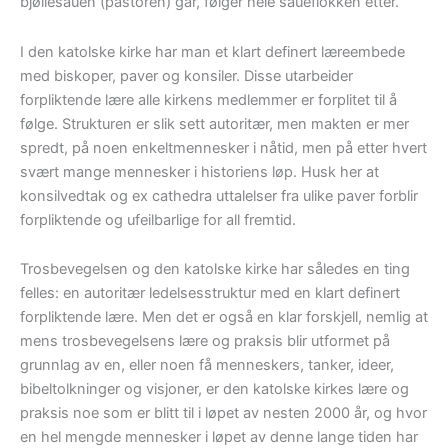
bjøllesauen (pastoren) går, følger hele saueflokken etter.
I den katolske kirke har man et klart definert læreembede
med biskoper, paver og konsiler. Disse utarbeider
forpliktende lære alle kirkens medlemmer er forplitet til å
følge. Strukturen er slik sett autoritær, men makten er mer
spredt, på noen enkeltmennesker i nåtid, men på etter hvert
svært mange mennesker i historiens løp. Husk her at
konsilvedtak og ex cathedra uttalelser fra ulike paver forblir
forpliktende og ufeilbarlige for all fremtid.
Trosbevegelsen og den katolske kirke har således en ting
felles: en autoritær ledelsesstruktur med en klart definert
forpliktende lære. Men det er også en klar forskjell, nemlig at
mens trosbevegelsens lære og praksis blir utformet på
grunnlag av en, eller noen få menneskers, tanker, ideer,
bibeltolkninger og visjoner, er den katolske kirkes lære og
praksis noe som er blitt til i løpet av nesten 2000 år, og hvor
en hel mengde mennesker i løpet av denne lange tiden har