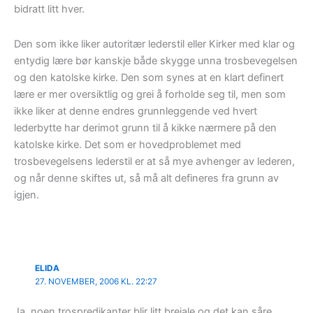
bidratt litt hver.
Den som ikke liker autoritær lederstil eller Kirker med klar og
entydig lære bør kanskje både skygge unna trosbevegelsen
og den katolske kirke. Den som synes at en klart definert
lære er mer oversiktlig og grei å forholde seg til, men som
ikke liker at denne endres grunnleggende ved hvert
lederbytte har derimot grunn til å kikke nærmere på den
katolske kirke. Det som er hovedproblemet med
trosbevegelsens lederstil er at så mye avhenger av lederen,
og når denne skiftes ut, så må alt defineres fra grunn av
igjen.
ELIDA
27. NOVEMBER, 2006 KL. 22:27
Ja, noen trospredikanter blir litt breiale og det kan såre