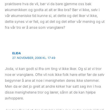
praktisere hva de vil, bør vi da bare gjemme oss bak
økumenikken og godta at alt er like bra? Bør vi ikke, selv i
vår økumeniske tid kunne si, at dette og det liker vi ikke,
dette synes vi er feil, og at det og det etter vår mening og ut
fra vår tro er å anse som vranglære?
ELIDA
27. NOVEMBER, 2006 KL. 17:49
Joda, vi kan godt si ifra om ting vi ikke liker. Og si at vi tror
noe er vranglære. Ofte vil nok ikke folk høre etter før de selv
begynner å ane at noe i menigheten deres ikke stemmer.
Men da er det jo greit at andre kirker har satt seg inn i hva
disse menighetene tror og lærer, sånn at de kan hjelpe
avhoppere.