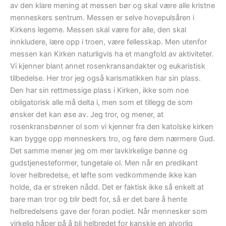
av den klare mening at messen bør og skal være alle kristne
menneskers sentrum. Messen er selve hovepulsåren i
Kirkens legeme. Messen skal være for alle, den skal
innkludere, lære opp i troen, være fellesskap. Men utenfor
messen kan Kirken naturligvis ha et mangfold av aktiviteter.
Vi kjenner blant annet rosenkransandakter og eukaristisk
tilbedelse. Her tror jeg også karismatikken har sin plass.
Den har sin rettmessige plass i Kirken, ikke som noe
obligatorisk alle må delta i, men som et tillegg de som
ønsker det kan øse av. Jeg tror, og mener, at
rosenkransbønner ol som vi kjenner fra den katolske kirken
kan bygge opp menneskers tro, og føre dem nærmere Gud.
Det samme mener jeg om mer lavkirkelige bønne og
gudstjenesteformer, tungetale ol. Men når en predikant
lover helbredelse, et løfte som vedkommende ikke kan
holde, da er streken nådd. Det er faktisk ikke så enkelt at
bare man tror og blir bedt for, så er det bare å hente
helbredelsens gave der foran podiet. Når mennesker som
virkelig håper på å bli helbredet for kanskje en alvorlig