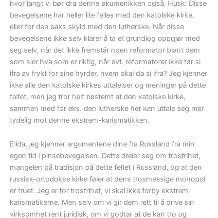
hvor langt vi bør dra denne økumenikken også. Husk: Disse
bevegelsene har heller lite felles med den katolske kirke,
eller for den saks skyld med den lutherske. Når disse
bevegelsene ikke selv klarer å ta et grundiog oppgjør med
seg selv, når det ikke fremstår noen reformator blant dem
som sier hva som er riktig, når evt. reformatorer ikke tør si
ifra av frykt for sine hyrder, hvem skal da si ifra? Jeg kjenner
ikke alle den katolske kirkes uttalelser og meninger på dette
feltet, men jeg tror helt bestemt at den katolske kirke,
sammen med for eks. den lutherske her kan uttale seg mer
tydelig mot denne ekstrem-karismatikken.
Elida, jeg kjenner argumentene dine fra Russland fra min
egen tid i pinsebevegelsen. Dette dreier seg om trosfrihet,
mangelen på tradisjon på dette feltet i Russland, og at den
russisk-ortodokse kirke føler at dens trosmessige monopol
er truet. Jeg er for trosfrihet, vi skal ikke forby ekstrem-
karismatikerne. Men selv om vi gir dem rett til å drive sin
virksomhet rent juridisk, om vi godtar at de kan tro og