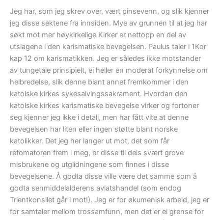
Jeg har, som jeg skrev over, vært pinsevenn, og slik kjenner
jeg disse sektene fra innsiden. Mye av grunnen til at jeg har
søkt mot mer høykirkelige Kirker er nettopp en del av
utslagene i den karismatiske bevegelsen. Paulus taler i 1Kor
kap 12 om karismatikken. Jeg er således ikke motstander
av tungetale prinsipielt, ei heller en moderat forkynnelse om
helbredelse, slik denne blant annet fremkommer i den
katolske kirkes sykesalvingssakrament. Hvordan den
katolske kirkes karismatiske bevegelse virker og fortoner
seg kjenner jeg ikke i detalj, men har fått vite at denne
bevegelsen har liten eller ingen støtte blant norske
katolikker. Det jeg her langer ut mot, det som får
refomatoren frem i meg, er disse til dels svært grove
misbrukene og utglidningene som finnes i disse
bevegelsene. Å godta disse ville være det samme som å
godta senmiddelalderens avlatshandel (som endog
Trientkonsilet går i mot!). Jeg er for økumenisk arbeid, jeg er
for samtaler mellom trossamfunn, men det er ei grense for