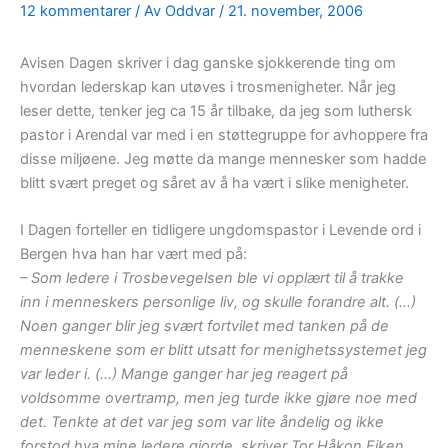
12 kommentarer
/ Av
Oddvar
/
21. november, 2006
Avisen Dagen skriver i dag ganske sjokkerende ting om
hvordan lederskap kan utøves i trosmenigheter. Når jeg
leser dette, tenker jeg ca 15 år tilbake, da jeg som luthersk
pastor i Arendal var med i en støttegruppe for avhoppere fra
disse miljøene. Jeg møtte da mange mennesker som hadde
blitt svært preget og såret av å ha vært i slike menigheter.
I Dagen forteller en tidligere ungdomspastor i Levende ord i
Bergen hva han har vært med på:
– Som ledere i Trosbevegelsen ble vi opplært til å trakke
inn i menneskers personlige liv, og skulle forandre alt. (…)
Noen ganger blir jeg svært fortvilet med tanken på de
menneskene som er blitt utsatt for menighetssystemet jeg
var leder i. (…) Mange ganger har jeg reagert på
voldsomme overtramp, men jeg turde ikke gjøre noe med
det. Tenkte at det var jeg som var lite åndelig og ikke
forstod hva mine ledere gjorde, skriver Tor Håkon Eiken.