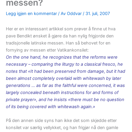
messen?
Legg igjen en kommentar
/ Av
Oddvar
/
31. juli, 2007
Her er en interessant artikkel som prøver å finne ut hva
pave Bendikt ønsket å gjøre da han nylig frigjorde den
tradisjonelle latinske messen. Han så behovet for en
fornying av messen etter Vatikankonsilet:
On the one hand, he recognizes that the reforms were
necessary – comparing the liturgy to a classical fresco, he
notes that «It had been preserved from damage, but it had
been almost completely overlaid with whitewash by later
generations … as far as the faithful were concerned, it was
largely concealed beneath instructions for and forms of
private prayer», and he insists «there must be no question
of its being covered with whitewash again.»
På den annen side syns han ikke det som skjedde etter
konsilet var særlig vellykket, og han frigjør nå den gamle