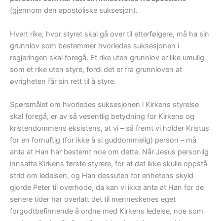
(gjennom den apostoliske suksesjon).
Hvert rike, hvor styret skal gå over til etterfølgere, må ha sin
grunnlov som bestemmer hvorledes suksesjonen i
regjeringen skal foregå. Et rike uten grunnlov er like umulig
som et rike uten styre, fordi det er fra grunnloven at
øvrigheten får sin rett til å styre.
Spørsmålet om hvorledes suksesjonen i Kirkens styrelse
skal foregå, er av så vesentlig betydning for Kirkens og
kristendommens eksistens, at vi – så fremt vi holder Kristus
for en fornuftig (for ikke å si guddommelig) person – må
anta at Han har bestemt noe om dette. Når Jesus personlig
innsatte Kirkens første styrere, for at det ikke skulle oppstå
strid om ledelsen, og Han dessuten for enhetens skyld
gjorde Peter til overhode, da kan vi ikke anta at Han for de
senere tider har overlatt det til menneskenes eget
forgodtbefinnende å ordne med Kirkens ledelse, noe som