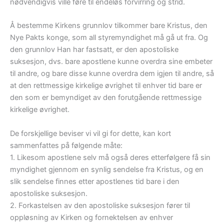
nødvendigvis ville føre til endeløs forvirring og strid.
Å bestemme Kirkens grunnlov tilkommer bare Kristus, den
Nye Pakts konge, som all styremyndighet må gå ut fra.
Og
den grunnlov Han har fastsatt, er den apostoliske
suksesjon, dvs. bare apostlene kunne overdra sine embeter
til andre, og bare disse kunne overdra dem igjen til andre, så
at den rettmessige kirkelige øvrighet til enhver tid bare er
den som er bemyndiget av den forutgående rettmessige
kirkelige øvrighet.
De forskjellige beviser vi vil gi for dette, kan kort
sammenfattes på følgende måte:
1. Likesom apostlene selv må også deres etterfølgere få sin
myndighet gjennom en synlig sendelse fra Kristus, og en
slik sendelse finnes etter apostlenes tid bare i den
apostoliske suksesjon.
2. Forkastelsen av den apostoliske suksesjon fører til
oppløsning av Kirken og fornektelsen av enhver