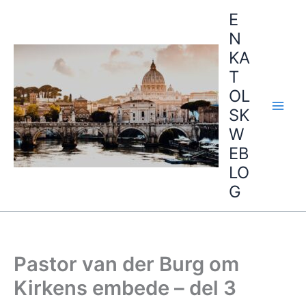
Hopp
E
rett
N
til
KA
innholdet
T
OL
SK
W
EB
LO
G
Pastor van der Burg om
Kirkens embede – del 3