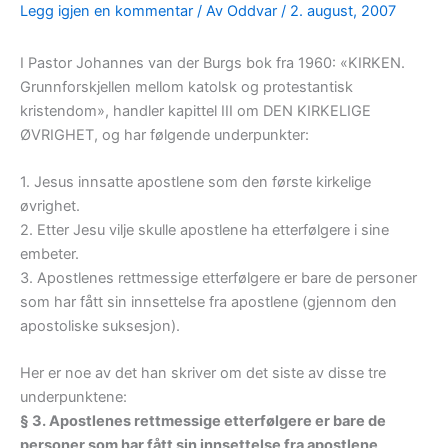
Legg igjen en kommentar
/ Av
Oddvar
/
2. august, 2007
I Pastor Johannes van der Burgs bok fra 1960: «KIRKEN.
Grunnforskjellen mellom katolsk og protestantisk
kristendom», handler kapittel III om DEN KIRKELIGE
ØVRIGHET, og har følgende underpunkter:
1. Jesus innsatte apostlene som den første kirkelige
øvrighet.
2. Etter Jesu vilje skulle apostlene ha etterfølgere i sine
embeter.
3. Apostlenes rettmessige etterfølgere er bare de personer
som har fått sin innsettelse fra apostlene (gjennom den
apostoliske suksesjon).
Her er noe av det han skriver om det siste av disse tre
underpunktene:
§ 3. Apostlenes rettmessige etterfølgere er bare de
personer som har fått sin innsettelse fra apostlene