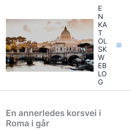
Hopp
E
rett
N
til
KA
innholdet
T
OL
SK
W
EB
LO
G
En annerledes korsvei i
Roma i går