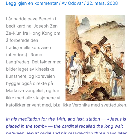
Legg igjen en kommentar
/ Av
Oddvar
/
22. mars, 2008
I år hadde pave Benedikt
bedt kardinal Joseph Zen
Ze-kiun fra Hong Kong om
å forberede den
tradisjonelle korsveien
(utendørs) i Roma
Langfredag. Det følger med
bilder laget av kinesiske
kunstnere, og korsveien
bygger også direkte på
Markus-evangeliet, og har
ikke med alle stasjonene vi
katolikker er vant med, bl.a. ikke Veronika med svetteduken.
In his meditation for the 14th, and last, station — «Jesus is
placed in the tomb» — the cardinal recalled the long wait
between Jesus’ burial and his resurrection three days later.