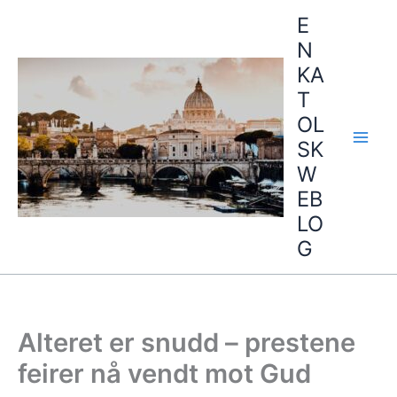
Hopp
E
rett
N
til
KA
innholdet
T
OL
SK
W
EB
LO
G
Alteret er snudd – prestene
feirer nå vendt mot Gud