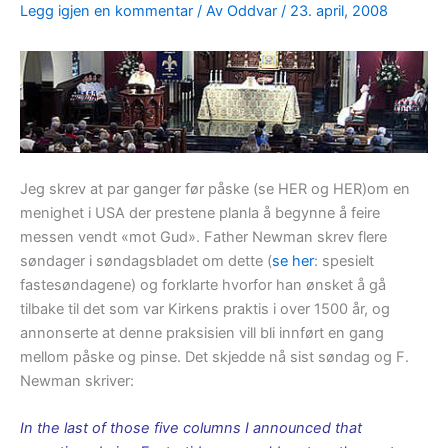
Legg igjen en kommentar
/ Av
Oddvar
/
23. april, 2008
Jeg skrev at par ganger før påske (se HER og HER)om en
menighet i USA der prestene planla å begynne å feire
messen vendt «mot Gud». Father Newman skrev flere
søndager i søndagsbladet om dette (
se her
: spesielt
fastesøndagene) og forklarte hvorfor han ønsket å gå
tilbake til det som var Kirkens praktis i over 1500 år, og
annonserte at denne praksisien vill bli innført en gang
mellom påske og pinse. Det skjedde nå sist søndag og F.
Newman skriver:
In the last of those five columns I announced that