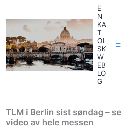
Hopp
E
rett
N
til
KA
innholdet
T
OL
SK
W
EB
LO
G
TLM i Berlin sist søndag – se
video av hele messen