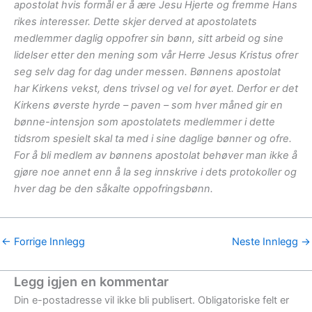
apostolat hvis formål er å ære Jesu Hjerte og fremme Hans
rikes interesser. Dette skjer derved at apostolatets
medlemmer daglig oppofrer sin bønn, sitt arbeid og sine
lidelser etter den mening som vår Herre Jesus Kristus ofrer
seg selv dag for dag under messen. Bønnens apostolat
har Kirkens vekst, dens trivsel og vel for øyet. Derfor er det
Kirkens øverste hyrde – paven – som hver måned gir en
bønne-intensjon som apostolatets medlemmer i dette
tidsrom spesielt skal ta med i sine daglige bønner og ofre.
For å bli medlem av bønnens apostolat behøver man ikke å
gjøre noe annet enn å la seg innskrive i dets protokoller og
hver dag be den såkalte oppofringsbønn.
←
Forrige Innlegg
Neste Innlegg
→
Legg igjen en kommentar
Din e-postadresse vil ikke bli publisert.
Obligatoriske felt er