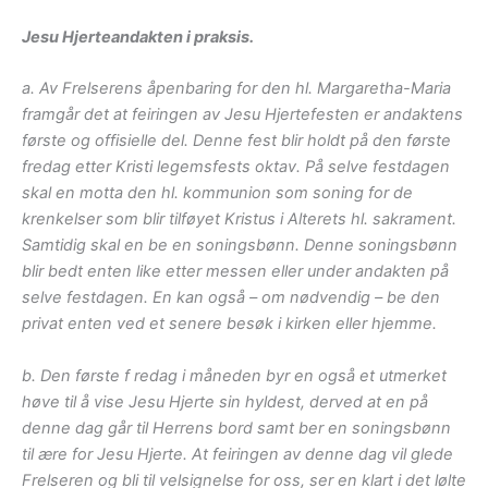
Jesu Hjerteandakten i praksis.
a. Av Frelserens åpenbaring for den hl. Margaretha-Maria
framgår det at feiringen av Jesu Hjertefesten er andaktens
første og offisielle del. Denne fest blir holdt på den første
fredag etter Kristi legemsfests oktav. På selve festdagen
skal en motta den hl. kommunion som soning for de
krenkelser som blir tilføyet Kristus i Alterets hl. sakrament.
Samtidig skal en be en soningsbønn.
Denne soningsbønn
blir bedt enten like etter messen eller under andakten på
selve festdagen. En kan også – om nødvendig – be den
privat enten ved et senere besøk i kirken eller hjemme.
b. Den første f redag i måneden byr en også et utmerket
høve til å vise Jesu Hjerte sin hyldest, derved at en på
denne dag går til Herrens bord samt ber en soningsbønn
til ære for Jesu Hjerte. At feiringen av denne dag vil glede
Frelseren og bli til velsignelse for oss, ser en klart i det lølte