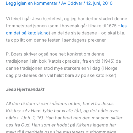
Legg igjen en kommentar
/ Av
Oddvar
/
12. juni, 2010
Vi feiret i går Jesu hjertefest, og jeg har derfor studert denne
fromhetstradijsonen (som i hovedak går tilbake til 1675 –
les
om det på katolsk.no
) en del de siste dagene – og skal bl.a.
ta opp litt om denne festen i søndagens prekener.
P. Boers skriver også noe helt konkret om denne
tradisjonen i sin bok ‘Katolsk praksis’, fra en tid (1945) da
denne tradisjonen stod mye sterkere enn i dag (i Norge i
dag praktiseres den vel helst bare av polske katolikker):
Jesu Hjerteandakt
All den rikdom vi eier i nådens orden, har vi fra Jesus
Kristus: «Av Hans fylde har vi alle fått, og det nåde over
nåde». (Joh. 1, 16). Han har brutt ned den mur som skiller
oss fra Gud. Han som er hodet på Kirkens legeme har
makt til å meddele oss sine mysteriers guddommelige