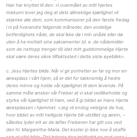
Han har knyttet til den: «I overmålet av mitt hjertes
miskunn lover jeg deg at dets allmektige kjærlighet vil
skjenke alle dem, som kommuniserer på den første fredag
i ni på hverandre følgende måneder, den endelige
botferdighets nåde, de skal ikke dø i min unåde eller dø
uten å ha mottatt sine sakramenter (d. e. de nådemidler
som de nettopp trenger til) idet mitt guddommelige Hjerte
skal være deres sikre tilfluktssted i dette siste øyeblikk».
c. Jesu Hjertes bilde. Når vi gir portretter av far og mor en
æresplass i vårt hjem, så er det for takknemlig å hedre
deres minne og holde vår kjærlighet til dem levende. På
samme måte ønsker vår Frelser at vi skal vedlikeholde og
styrke vår kjærlighet til Ham, ved å gi bildet av Hans Hjerte
æresplassen i hjemmet. «Jeg vil endog velsigne de hus,
hvor bildet av mitt helligste Hjerte blir utstillet og æret», –
således lyder ett av de løfter Frelseren har gitt oss ved
den hl. Margaretha-Maria. Det koster jo ikke noe å skaffe