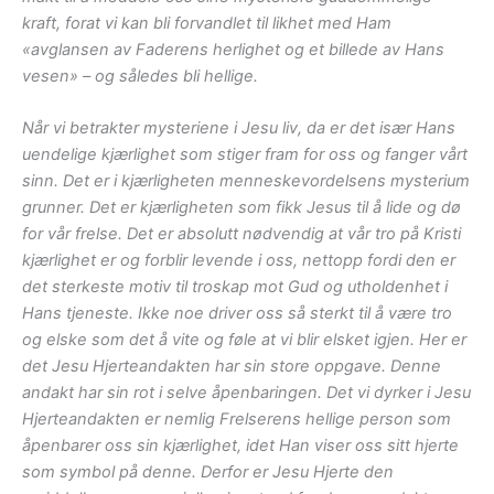
kraft, forat vi kan bli forvandlet til likhet med Ham
«avglansen av Faderens herlighet og et billede av Hans
vesen» – og således bli hellige.
Når vi betrakter mysteriene i Jesu liv, da er det især Hans
uendelige kjærlighet som stiger fram for oss og fanger vårt
sinn. Det er i kjærligheten menneskevordelsens mysterium
grunner. Det er kjærligheten som fikk Jesus til å lide og dø
for vår frelse. Det er absolutt nødvendig at vår tro på Kristi
kjærlighet er og forblir levende i oss, nettopp fordi den er
det sterkeste motiv til troskap mot Gud og utholdenhet i
Hans tjeneste. Ikke noe driver oss så sterkt til å være tro
og elske som det å vite og føle at vi blir elsket igjen. Her er
det Jesu Hjerteandakten har sin store oppgave. Denne
andakt har sin rot i selve åpenbaringen. Det vi dyrker i Jesu
Hjerteandakten er nemlig Frelserens hellige person som
åpenbarer oss sin kjærlighet, idet Han viser oss sitt hjerte
som symbol på denne. Derfor er Jesu Hjerte den