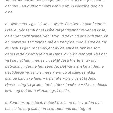
seg et slikt bilde. Det bringer deg imidlertid en god venn i
ditt hus – en guddommelig venn som vil velsigne deg og
dine.
d. Hjemmets vigsel til Jesu Hjerte. Familien er samfunnets
urselle. Når samfunnet i våre dager gjennomlever en krise,
da er det fordi familielivet i stor utstrekning er avkristnet. Vil
en helbrede samfunnet, må en begyiine med å arbeide for
at Kristus igjen blir anerkjent av de enkelte familier som
deres rette overhode og at Hans lov blir overholdt. Det har
vist seg at hjemmenes vigsel til Jesu Hjerte er av stor
betydning i denne henseende. Det var å ønske at denne
høytidelige vigsel ble mere kjent og at således riktig
mange katolske hjem – helst alle – ble vigslet til Jesu
Hjerte. «Jeg vil gi dem fred i deres familier» – slik har Jesus
lovet, og det løfte vil Han også holde.
e. Bønnens apostolat. Katolske kristne hele verden over
har sluttet seg sammen til et bønnens korstog, et