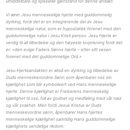
umiddelbare og spesielle gjenstand for denne andakt.
Vi ærer Jesu menneskelige hjerte med guddommelig
dyrking, fordi det er en integrerende del av Jesu
menneskelige natur, som er hypostatisk forenet med den
guddommelige natur i Jesu Kristi person. Jesu Hjerte er
verdig til all tilbedelse og den høyeste lovprisning fordi det
er: «den evige Faders Sønns hjerte – etter sitt vesen
forenet med det guddommelige Ord.»
Jesu Hjerteandakten er altså en dyrking og tilbedelse av
Guds menneskevordne Sønn som åpenbarer oss sin
kjærlighet som blir symbolisert ved Hans menneskelige
hjerte. Denne kjærlighet er Frelserens menneskelig
kjærlighet til oss, full av godhet og medføling med vår nød
og vår svakhet. Men fordi Jesus Kristus er Guds
menneskevordne sønn, åpenbarer Hans hjertes
menneskelige kjærlighet samtidig Hans guddommelige
kjærlighets uendelige rikdom.