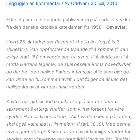
Legg igjen en kommentar
/ Av
Oddvar
/
30. juli, 2010
Etter et par ukers opphold publiserer jeg nå enda et stykke
fra den danske katolske katekismen fra 1958 –
Om avlat
:
Hvert 25. år forkynder Paven et «hellig år» (også kalt
«jubelår»). Han oppfordrer de troende til å komme til den
evige stad, til å omvende seg fra synd, til å skrifte og til å
motta Herrens legeme; de skal besøke Roms hovedkirker
og der be i den hellige Faders intensjon. Alle som gjør det,
kan vinne en fullkommen avlat. I det følgende år kan det
hellige års avlat vinnes i hele verden.
Kristus har gitt sin Kirke makt til også utenfor botens
sakrament å ettergi straffer, som vi har fortjent for våre
synder. Han sa til apostlene: «Alt hva dere løser på jorden,
skal også være løst i Himmelen» (Matt. 18,18). Med denne
myndighet ettergir Kirken os ved avlat timelige straffer for
synder, som vi allerede har oppnådd tilgivelse for. Straffer