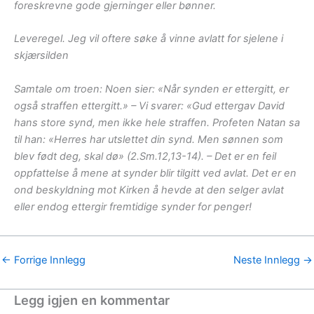
foreskrevne gode gjerninger eller bønner.
Leveregel. Jeg vil oftere søke å vinne avlatt for sjelene i
skjærsilden
Samtale om troen: Noen sier: «Når synden er ettergitt, er
også straffen ettergitt.» – Vi svarer: «Gud ettergav David
hans store synd, men ikke hele straffen. Profeten Natan sa
til han: «Herres har utslettet din synd. Men sønnen som
blev født deg, skal dø» (2.Sm.12,13-14). – Det er en feil
oppfattelse å mene at synder blir tilgitt ved avlat. Det er en
ond beskyldning mot Kirken å hevde at den selger avlat
eller endog ettergir fremtidige synder for penger!
←
Forrige Innlegg
Neste Innlegg
→
Legg igjen en kommentar