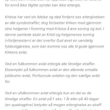
for ennå ikke tilgitte synder kan ikke ettergis.
Kristus har ved sin lidelse og død fortjent oss ettergivelsen
av alle syndestraffer; dog fortsetter Kirken med gjennom
sine helgener i forening med Kristus å øve soning og bot. I
denne samlede skatt av Kristi og helgenenes soning
(«fortjenester») er der overfor Gud øvet en uendelig
fyldestgjørelse, som kan komme oss alle til gode igjennom
Kirkens avlat.
Ved en fullkommen avlat ettergis alle timelige straffer.
Eksempler på fullkommen avlat er den allerede omtalte
jubileums-avlat, Portiuncula-avlaten og den særlige avlat
for.
Ved en ufullkommen avlat ettergis kun en del av de
timelige straffer. En avlat på f. eks. 1 år eller på 40 dager
(en quadragéne) betyder så megen ettergivelse av straff