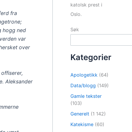
katolsk prest i
erd fra
Oslo.
ngetrone;
Søk
og hogg ned
 verden var
 hersket over
Kategorier
offiserer,
Apologetikk
(64)
e. Aleksander
Data/blogg
(149)
Gamle tekster
(103)
kommerne
Generelt
(1 142)
Katekisme
(60)