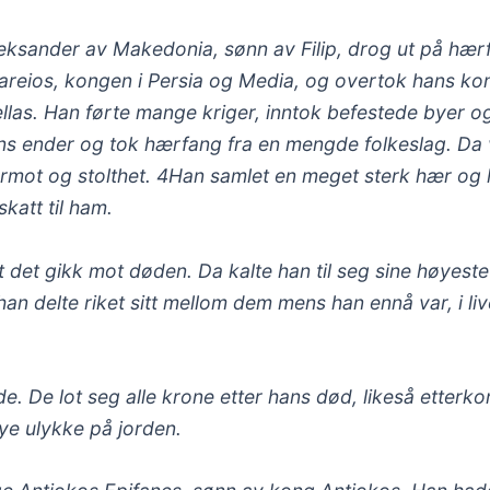
eksander av Makedonia, sønn av Filip, drog ut på hærf
Dareios, kongen i Persia og Media, og overtok hans ko
llas. Han førte mange kriger, inntok befestede byer 
rdens ender og tok hærfang fra en mengde folkeslag. Da
ermot og stolthet. 4Han samlet en meget sterk hær og
skatt til ham.
 det gikk mot døden. Da kalte han til seg sine høyeste 
delte riket sitt mellom dem mens han ennå var, i liv
åde. De lot seg alle krone etter hans død, likeså etter
mye ulykke på jorden.