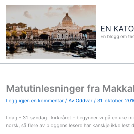
Hopp
rett
til
EN KAT
innholdet
En blogg om teo
Matutinlesninger fra Makk
Legg igjen en kommentar
/ Av
Oddvar
/
31. oktober, 201
I dag – 31. søndag i kirkeåret – begynner vi på en uke 
norsk, så flere av bloggens lesere har kanskje ikke lest 