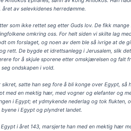
e Antiokos Epifanes, sønn av kong Antiokos. Han ha
37. året av selevkidenes herredømme.
itter som ikke rettet seg etter Guds lov. De fikk mange
ngfolkene omkring oss. For helt siden vi skilte lag me
t om forslaget, og noen av dem ble så ivrige at de gi
 og rett. De bygde et idrettsanlegg i Jerusalem, slik de
ere for å skjule sporene etter omskjærelsen og falt fr
 seg ondskapen i vold.
ikret, satte han seg fore å bli konge over Egypt, så
gypt med en mektig hær, med vogner og elefanter og m
ongen i Egypt; et ydmykende nederlag og tok flukten, o
 byene i Egypt og plyndret landet.
r Egypt i året 143, marsjerte han med en mektig hær mo