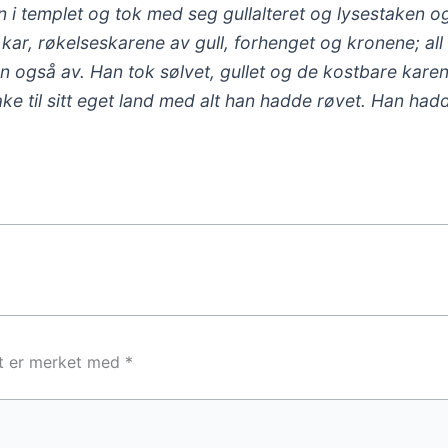
 i templet og tok med seg gullalteret og lysestaken og
 kar, røkelseskarene av gull, forhenget og kronene; all
 også av. Han tok sølvet, gullet og de kostbare karene
bake til sitt eget land med alt han hadde røvet. Han had
lt er merket med
*