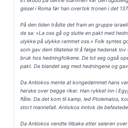
Et skudd på denne stammen var den ugudelig
gissel i Roma før han overtok tronen i det 1
På den tiden trådte det fram en gruppe israel
de sa: «La oss gå og slutte en pakt med hedni
ulykke på ulykke rammet oss.» Folk syntes god
som gav dem tillatelse til å følge hedensk lov
bruk hos hedningfolkene. De lot seg også oper
pakt. De blandet seg med hedningene og gav
Da Antiokos mente at kongedømmet hans var s
herske over begge riker. Han rykket inn i E
flåte. Da det kom til kamp, led Ptolemaios, k
stort mannefall. Antiokos inntok de befestede
Da Antiokos vendte tilbake etter seieren ove