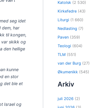
dde vært
Katolsk
(2 530)
Kirkefedre
(43)
Liturgi
(1 660)
 med seg idet
d dem, har
Nedlasting
(7)
kk til kongen,
Paven
(359)
t var skikk og
Teologi
(604)
a den hellige
TLM
(551)
van der Burg
(27)
 han kunne
Økumenikk
(545)
ed en stor
Arkiv
g det ble et
juli 2026
(2)
t Israel og
juni 2026
(3)