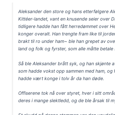
Aleksander den store og hans etterfølgere Al
Kittéer-landet, vant en knusende seier over 
tidligere hadde han fått herredømmet over He
konger overalt. Han trengte fram like til jo
brakt til ro under ham~ ble han grepet av ov
land og folk og fyrster, som alle måtte betale 
Så ble Aleksander brått syk, og han skjønte at
som hadde vokst opp sammen med ham, og han 
hadde vært konge i tolv år da han døde.
Offiserene tok nå over styret, hver i sitt omr
deres i mange slektledd, og de ble årsak til 