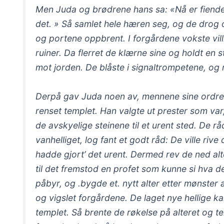
Men Juda og brødrene hans sa: «Nå er fienden
det. » Så samlet hele hæren seg, og de drog opp
og portene oppbrent. I forgårdene vokste vill
ruiner. Da flerret de klærne sine og holdt en
mot jorden. De blåste i signaltrompetene, og 
Derpå gav Juda noen av, mennene sine ordre
renset templet. Han valgte ut prester som var,
de avskyelige steinene til et urent sted. De r
vanhelliget, log fant et godt råd: De ville rive
hadde gjort’ det urent. Dermed rev de ned alte
til det fremstod en profet som kunne si hva de
påbyr, og .bygde et. nytt alter etter mønster 
og vigslet forgårdene. De laget nye hellige k
templet. Så brente de røkelse på alteret og t