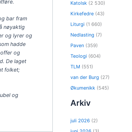
tføre.
Katolsk
(2 530)
Kirkefedre
(43)
og bar fram
Liturgi
(1 660)
på nøyaktig
Nedlasting
(7)
r og lyrer og
m som hadde
Paven
(359)
noffer og
Teologi
(604)
d. De laget
TLM
(551)
t folket;
van der Burg
(27)
Økumenikk
(545)
jubel og
Arkiv
juli 2026
(2)
juni 2026
(3)