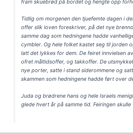
fram skuebrød på bordet og hengte opp forheng
Tidlig om morgenen den tjuefemte dagen i den
offer slik loven foreskriver, på det nye bren
samme dag som hedningene hadde vanhelliget 
cymbler. Og hele folket kastet seg til jorden
latt det lykkes for dem. De feiret innvielsen 
ofret måltidsoffer, og takkoffer. De utsmykk
nye porter, satte i stand siderommene og satte
skammen som hedningene hadde ført over dem
Juda og brødrene hans og hele Israels menighe
glede hvert år på samme tid. Feiringen skulle v