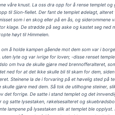
e våre knust. La oss dra opp for å rense templet og 
 til Sion-fiellet. Der fant de templet ødelagt, alteret 
nisset som i en skog eller på en ås, og siderommene va
 stor klage. De strødde på seg aske og kastet seg ned 
ropte høyt til Himmelen.
 om å holde kampen gående mot dem som var i borgen,
 uten lyte og var ivrige for loven; -disse renset templ
ådslo om hva de skulle gjøre med brennofferalteret, som
 det ned for at det ikke skulle bli til skam for dem, sid
ret. Steinene la de i forvaring på et høvelig sted på 
 skulle gjøre med dem. Så tok de utilhogne steiner, sli
av det forrige. De satte i stand templet og det innvend
ar og satte lysestaken, røkelsesalteret og skuebrødsbor
ente lampene på lysestaken slik at templet ble opplyst.