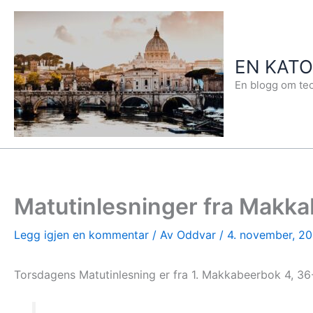
Hopp
rett
til
EN KAT
innholdet
En blogg om teo
Matutinlesninger fra Makk
Legg igjen en kommentar
/ Av
Oddvar
/
4. november, 20
Torsdagens Matutinlesning er fra 1. Makkabeerbok 4, 36