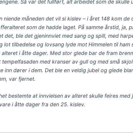
ene. Så var det fullført, alt arbeidet som de skulle u
 niende måneden det vil si kislev – i året 148 kom de 
nofferalteret som de hadde laget. På samme årstid, ja, 
det, ble det gjeninnviet med sang og spill, med harpe
 og lot tilbedelse og lovsang lyde mot Himmelen til ha
av alteret i åtte dager. Med stor glede bar de fram bren
et tempelfasaden med kranser av gull og med små skjol
 inn dører i dem. Det ble en veldig jubel og glede blan
, var fjernet.
t bestemte at innvielsen av alteret skulle feires med 
are i åtte dager fra den 25. kislev.