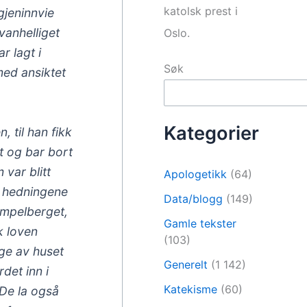
katolsk prest i
gjeninnvie
vanhelliget
Oslo.
r lagt i
Søk
med ansiktet
Kategorier
 til han fikk
et og bar bort
 var blitt
Apologetikk
(64)
en hedningene
Data/blogg
(149)
tempelberget,
Gamle tekster
k loven
(103)
ige av huset
Generelt
(1 142)
det inn i
Katekisme
(60)
 De la også