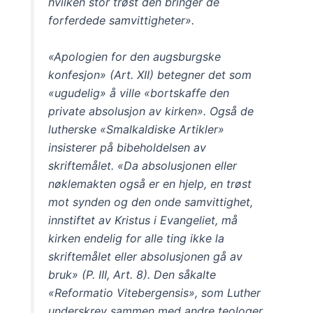
hvilken stor trøst den bringer de
forferdede samvittigheter».
«Apologien for den augsburgske
konfesjon» (Art. XII) betegner det som
«ugudelig» å ville «bortskaffe den
private absolusjon av kirken». Også de
lutherske «Smalkaldiske Artikler»
insisterer på bibeholdelsen av
skriftemålet. «Da absolusjonen eller
nøklemakten også er en hjelp, en trøst
mot synden og den onde samvittighet,
innstiftet av Kristus i Evangeliet, må
kirken endelig for alle ting ikke la
skriftemålet eller absolusjonen gå av
bruk» (P. III, Art. 8). Den såkalte
«Reformatio Vitebergensis», som Luther
underskrev sammen med andre teologer,