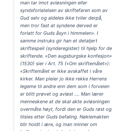
man tar imot avløsningen eller
syndsforlatelsen av skriftefaren som av
Gud selv og aldeles ikke tviler derpå,
men tror fast at syndene derved er
forlatt for Guds åsyn i himmelen». I
samme instruks gir han et detaljert
skriftespeil (synderegister) til hjelp for de
skriftende. «Den augsburgske konfesjon»
(1530) sier i Art. 75 («Om skriftemålet»):
«Skriftemålet er ikke avskaffet i våre
kirker. Man pleier jo ikke rekke Herrens
legeme til andre enn dem som i forveien
er blitt prøvet og avløst …. Man lærer
menneskene at de skal akte avløsningen
overmåte høyt, fordi den er Guds røst og
tilsies etter Guds befaling. Nøklemakten
blir holdt i ære, og man minner om