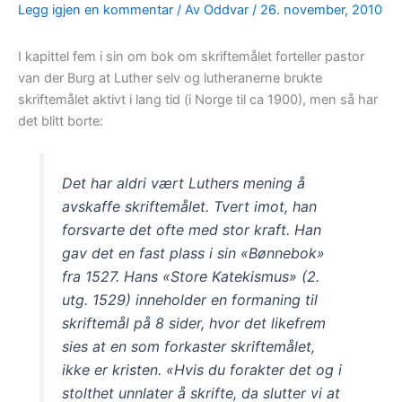
Legg igjen en kommentar
/ Av
Oddvar
/
26. november, 2010
I kapittel fem i sin om bok om skriftemålet forteller pastor
van der Burg at Luther selv og lutheranerne brukte
skriftemålet aktivt i lang tid (i Norge til ca 1900), men så har
det blitt borte:
Det har aldri vært Luthers mening å
avskaffe skriftemålet. Tvert imot, han
forsvarte det ofte med stor kraft. Han
gav det en fast plass i sin «Bønnebok»
fra 1527. Hans «Store Katekismus» (2.
utg. 1529) inneholder en formaning til
skriftemål på 8 sider, hvor det likefrem
sies at en som forkaster skriftemålet,
ikke er kristen. «Hvis du forakter det og i
stolthet unnlater å skrifte, da slutter vi at