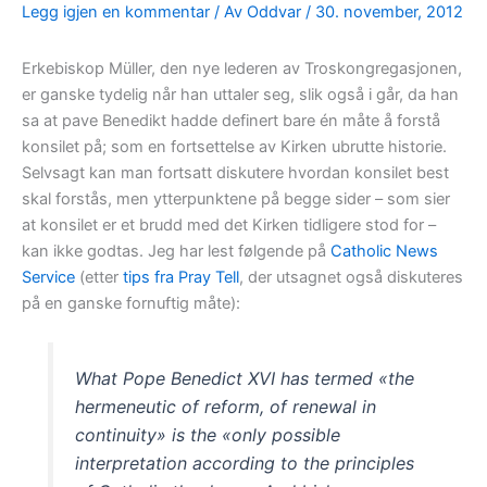
Legg igjen en kommentar
/ Av
Oddvar
/
30. november, 2012
Erkebiskop Müller, den nye lederen av Troskongregasjonen,
er ganske tydelig når han uttaler seg, slik også i går, da han
sa at pave Benedikt hadde definert bare én måte å forstå
konsilet på; som en fortsettelse av Kirken ubrutte historie.
Selvsagt kan man fortsatt diskutere hvordan konsilet best
skal forstås, men ytterpunktene på begge sider – som sier
at konsilet er et brudd med det Kirken tidligere stod for –
kan ikke godtas. Jeg har lest følgende på
Catholic News
Service
(etter
tips fra Pray Tell
, der utsagnet også diskuteres
på en ganske fornuftig måte):
What Pope Benedict XVI has termed «the
hermeneutic of reform, of renewal in
continuity» is the «only possible
interpretation according to the principles