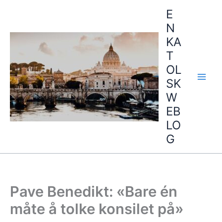
Hopp
E
rett
N
til
KA
innholdet
T
OL
SK
W
EB
LO
G
Pave Benedikt: «Bare én
måte å tolke konsilet på»