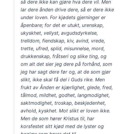
så dere ikke kan gjøre hva dere vil. Men
lar dere ånden drive dere, så er dere ikke
under loven. For kjødets gjerninger er
åpenbare; for det er utukt, urenskap,
ukyskhet, vellyst, avgudsdyrkelse,
trelldom, fiendskap, kiv, avind, vrede,
trette, ufred, splid, misunnelse, mord,
drukkenskap, fråtseri og slike ting, og
om alt det sier jeg dere på forhånd, som
jeg har sagt dere før og, at de som gjør
slikt, ikke skal få del i Guds rike. Men
frukt av Ånden er kjærlighet, glede, fred,
tålmod, mildhet, godhet, langmodighet,
saktmodighet, troskap, beskjedenhet,
avhold, kyskhet. Mot slikt er loven ikke.
Men de som hører Kristus til, har
korsfestet sitt kjød med de lyster og
begjær som hører det til.