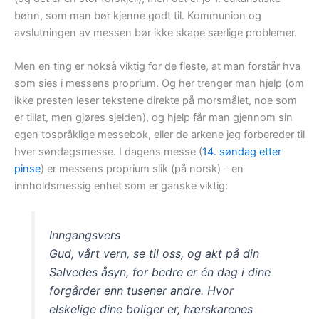
bønn, som man bør kjenne godt til. Kommunion og
avslutningen av messen bør ikke skape særlige problemer.
Men en ting er nokså viktig for de fleste, at man forstår hva
som sies i messens proprium. Og her trenger man hjelp (om
ikke presten leser tekstene direkte på morsmålet, noe som
er tillat, men gjøres sjelden), og hjelp får man gjennom sin
egen tospråklige messebok, eller de arkene jeg forbereder til
hver søndagsmesse. I dagens messe (
14. søndag etter
pinse
) er messens proprium slik (på norsk) – en
innholdsmessig enhet som er ganske viktig:
Inngangsvers
Gud, vårt vern, se til oss, og akt på din
Salvedes åsyn, for bedre er én dag i dine
forgårder enn tusener andre. Hvor
elskelige dine boliger er, hærskarenes