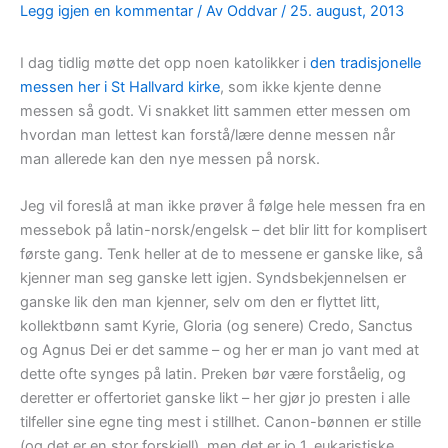
Legg igjen en kommentar
/ Av
Oddvar
/
25. august, 2013
I dag tidlig møtte det opp noen katolikker i
den tradisjonelle
messen her i St Hallvard kirke
, som ikke kjente denne
messen så godt. Vi snakket litt sammen etter messen om
hvordan man lettest kan forstå/lære denne messen når
man allerede kan den nye messen på norsk.
Jeg vil foreslå at man ikke prøver å følge hele messen fra en
messebok på latin-norsk/engelsk – det blir litt for komplisert
første gang. Tenk heller at de to messene er ganske like, så
kjenner man seg ganske lett igjen. Syndsbekjennelsen er
ganske lik den man kjenner, selv om den er flyttet litt,
kollektbønn samt Kyrie, Gloria (og senere) Credo, Sanctus
og Agnus Dei er det samme – og her er man jo vant med at
dette ofte synges på latin. Preken bør være forståelig, og
deretter er offertoriet ganske likt – her gjør jo presten i alle
tilfeller sine egne ting mest i stillhet. Canon-bønnen er stille
(og det er en stor forskjell), men det er jo 1. eukaristiske