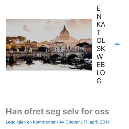
Hopp
E
rett
N
til
KA
innholdet
T
OL
SK
W
EB
LO
G
Han ofret seg selv for oss
Legg igjen en kommentar
/ Av
Oddvar
/
11. april, 2014