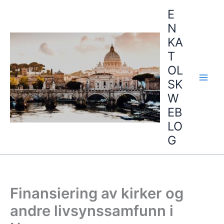
Hopp
E
rett
N
til
KA
innholdet
T
OL
SK
W
EB
LO
G
Finansiering av kirker og
andre livsynssamfunn i