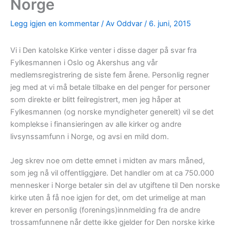
Norge
Legg igjen en kommentar
/ Av
Oddvar
/
6. juni, 2015
Vi i Den katolske Kirke venter i disse dager på svar fra
Fylkesmannen i Oslo og Akershus ang vår
medlemsregistrering de siste fem årene. Personlig regner
jeg med at vi må betale tilbake en del penger for personer
som direkte er blitt feilregistrert, men jeg håper at
Fylkesmannen (og norske myndigheter generelt) vil se det
komplekse i finansieringen av alle kirker og andre
livsynssamfunn i Norge, og avsi en mild dom.
Jeg skrev noe om dette emnet i midten av mars måned,
som jeg nå vil offentliggjøre. Det handler om at ca 750.000
mennesker i Norge betaler sin del av utgiftene til Den norske
kirke uten å få noe igjen for det, om det urimelige at man
krever en personlig (forenings)innmelding fra de andre
trossamfunnene når dette ikke gjelder for Den norske kirke