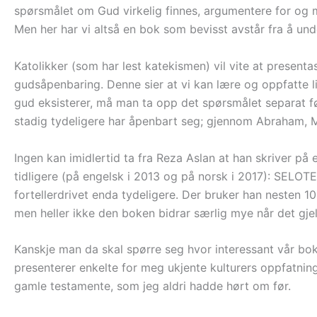
spørsmålet om Gud virkelig finnes, argumentere for og mot
Men her har vi altså en bok som bevisst avstår fra å un
Katolikker (som har lest katekismen) vil vite at presen
gudsåpenbaring. Denne sier at vi kan lære og oppfatte l
gud eksisterer, må man ta opp det spørsmålet separat f
stadig tydeligere har åpenbart seg; gjennom Abraham, Mos
Ingen kan imidlertid ta fra Reza Aslan at han skriver p
tidligere (på engelsk i 2013 og på norsk i 2017): SELOTE
fortellerdrivet enda tydeligere. Der bruker han nesten 100
men heller ikke den boken bidrar særlig mye når det gjel
Kanskje man da skal spørre seg hvor interessant vår bo
presenterer enkelte for meg ukjente kulturers oppfatnin
gamle testamente, som jeg aldri hadde hørt om før.