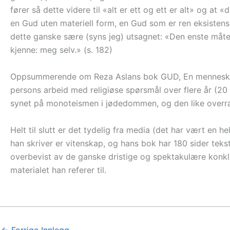
fører så dette videre til «alt er ett og ett er alt» og at
en Gud uten materiell form, en Gud som er ren eksistens –
dette ganske sære (syns jeg) utsagnet: «Den enste måten 
kjenne: meg selv.» (s. 182)
Oppsummerende om Reza Aslans bok GUD, En menneskelig 
persons arbeid med religiøse spørsmål over flere år (20 
synet på monoteismen i jødedommen, og den like overra
Helt til slutt er det tydelig fra media (det har vært e
han skriver er vitenskap, og hans bok har 180 sider tekst 
overbevist av de ganske dristige og spektakulære konklu
materialet han referer til.
←
Forrige Innlegg