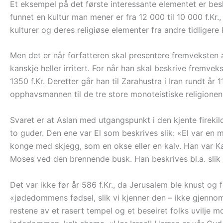
Et eksempel på det første interessante elementet er besk
funnet en kultur man mener er fra 12 000 til 10 000 f.Kr.
kulturer og deres religiøse elementer fra andre tidligere
Men det er når forfatteren skal presentere fremveksten av
kanskje heller irritert. For når han skal beskrive frem
1350 f.Kr. Deretter går han til Zarahustra i Iran rundt år 
opphavsmannen til de tre store monoteistiske religion
Svaret er at Aslan med utgangspunkt i den kjente fireki
to guder. Den ene var El som beskrives slik: «El var en 
konge med skjegg, som en okse eller en kalv. Han var K
Moses ved den brennende busk. Han beskrives bl.a. slik 
Det var ikke før år 586 f.Kr., da Jerusalem ble knust og f
«jødedommens fødsel, slik vi kjenner den – ikke gjenn
restene av et rasert tempel og et beseiret folks uvilje 