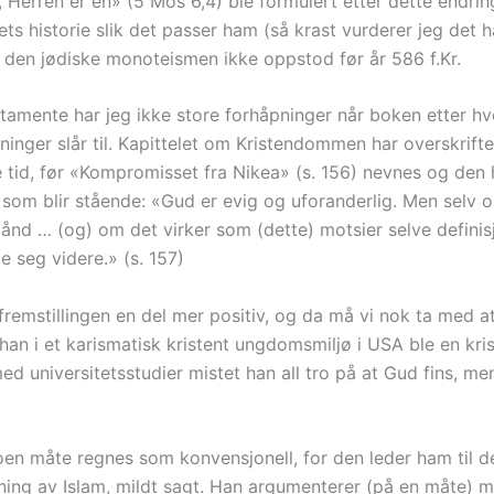
Herren er én» (5 Mos 6,4) ble formulert etter dette endrin
ets historie slik det passer ham (så krast vurderer jeg det ha
t den jødiske monoteismen ikke oppstod før år 586 f.Kr.
tamente har jeg ikke store forhåpninger når boken etter hv
inger slår til. Kapittelet om Kristendommen har overskrift
te tid, før «Kompromisset fra Nikea» (s. 156) nevnes og den 
som blir stående: «Gud er evig og uforanderlig. Men selv o
e ånd … (og) om det virker som (dette) motsier selve defini
seg videre.» (s. 157)
 fremstillingen en del mer positiv, og da må vi nok ta med 
r han i et karismatisk kristent ungdomsmiljø i USA ble en kr
ed universitetsstudier mistet han all tro på at Gud fins, men
noen måte regnes som konvensjonell, for den leder ham til 
ing av Islam, mildt sagt. Han argumenterer (på en måte) m