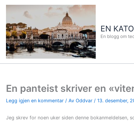
Hopp
rett
til
EN KAT
innholdet
En blogg om teo
En panteist skriver en «vi
Legg igjen en kommentar
/ Av
Oddvar
/
13. desember, 2
Jeg skrev for noen uker siden denne bokanmeldelsen, so