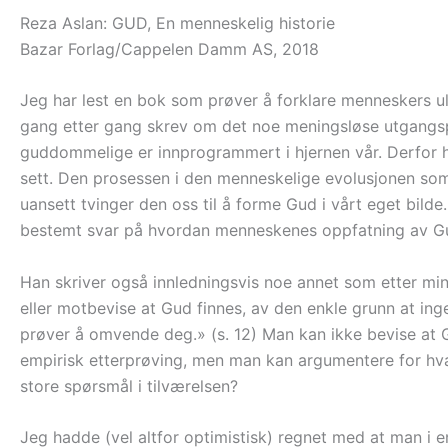
Reza Aslan: GUD, En menneskelig historie
Bazar Forlag/Cappelen Damm AS, 2018
Jeg har lest en bok som prøver å forklare menneskers ul
gang etter gang skrev om det noe meningsløse utgangspu
guddommelige er innprogrammert i hjernen vår. Derfor har
sett. Den prosessen i den menneskelige evolusjonen som
uansett tvinger den oss til å forme Gud i vårt eget bilde
bestemt svar på hvordan menneskenes oppfatning av Gu
Han skriver også innledningsvis noe annet som etter min
eller motbevise at Gud finnes, av den enkle grunn at inge
prøver å omvende deg.» (s. 12) Man kan ikke bevise at
empirisk etterprøving, men man kan argumentere for hva 
store spørsmål i tilværelsen?
Jeg hadde (vel altfor optimistisk) regnet med at man i e