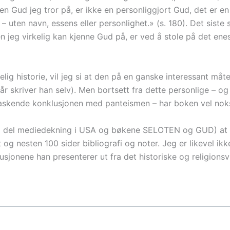
 «den Gud jeg tror på, er ikke en personliggjort Gud, det er 
 uten navn, essens eller personlighet.» (s. 180). Det siste s
jeg virkelig kan kjenne Gud på, er ved å stole på det enes
historie, vil jeg si at den på en ganske interessant måte
år skriver han selv). Men bortsett fra dette personlige – o
skende konklusjonen med panteismen – har boken vel nokså
n hel del mediedekning i USA og bøkene SELOTEN og GUD) at
og nesten 100 sider bibliografi og noter. Jeg er likevel ikke
sjonene han presenterer ut fra det historiske og religionsv