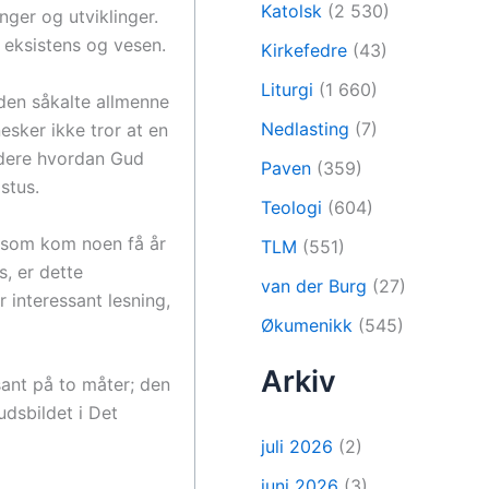
Katolsk
(2 530)
nger og utviklinger.
 eksistens og vesen.
Kirkefedre
(43)
Liturgi
(1 660)
den såkalte allmenne
Nedlasting
(7)
sker ikke tror at en
idere hvordan Gud
Paven
(359)
stus.
Teologi
(604)
k som kom noen få år
TLM
(551)
, er dette
van der Burg
(27)
r interessant lesning,
Økumenikk
(545)
Arkiv
ant på to måter; den
dsbildet i Det
juli 2026
(2)
juni 2026
(3)