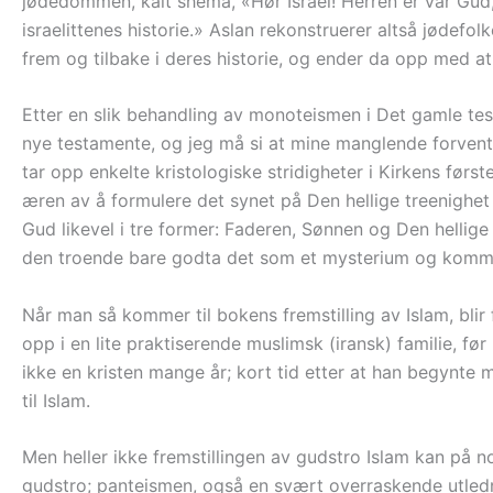
jødedommen, kalt shema, «Hør Israel! Herren er vår Gud, 
israelittenes historie.» Aslan rekonstruerer altså jødefolk
frem og tilbake i deres historie, og ender da opp med a
Etter en slik behandling av monoteismen i Det gamle tes
nye testamente, og jeg må si at mine manglende forventn
tar opp enkelte kristologiske stridigheter i Kirkens førs
æren av å formulere det synet på Den hellige treenighet 
Gud likevel i tre former: Faderen, Sønnen og Den hellig
den troende bare godta det som et mysterium og komme 
Når man så kommer til bokens fremstilling av Islam, blir
opp i en lite praktiserende muslimsk (iransk) familie, fø
ikke en kristen mange år; kort tid etter at han begynte m
til Islam.
Men heller ikke fremstillingen av gudstro Islam kan på 
gudstro; panteismen, også en svært overraskende utledn