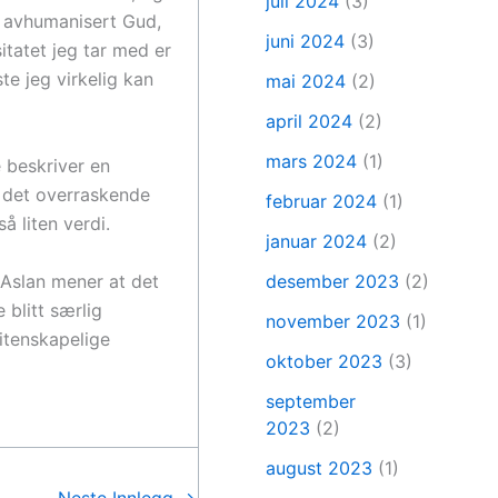
juli 2024
(3)
en avhumanisert Gud,
juni 2024
(3)
itatet jeg tar med er
te jeg virkelig kan
mai 2024
(2)
april 2024
(2)
mars 2024
(1)
 beskriver en
g det overraskende
februar 2024
(1)
 liten verdi.
januar 2024
(2)
 Aslan mener at det
desember 2023
(2)
 blitt særlig
november 2023
(1)
itenskapelige
oktober 2023
(3)
september
2023
(2)
august 2023
(1)
Neste Innlegg
→