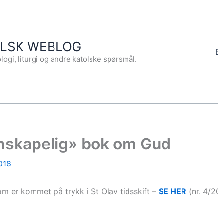
OLSK WEBLOG
logi, liturgi og andre katolske spørsmål.
tenskapelig» bok om Gud
018
m er kommet på trykk i St Olav tidsskift –
SE HER
(nr. 4/2