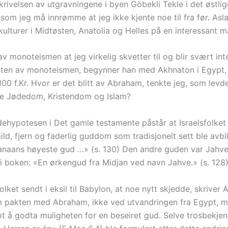
rivelsen av utgravningene i byen Göbekli Tekle i det østlig
, som jeg må innrømme at jeg ikke kjente noe til fra før. As
 kulturer i Midtøsten, Anatolia og Helles på en interessant m
 monoteismen at jeg virkelig skvetter til og blir svært inte
veksten av monoteismen, begynner han med Akhnaton i Egypt,
1100 f.Kr. Hvor er det blitt av Abraham, tenkte jeg, som levde
ene Jødedom, Kristendom og Islam?
ldehypotesen i Det gamle testamente påstår at Israelsfolke
mild, fjern og faderlig guddom som tradisjonelt sett ble avb
anaans høyeste gud …» (s. 130) Den andre guden var Jahve,
i boken: «En ørkengud fra Midjan ved navn Jahve.» (s. 128
olket sendt i eksil til Babylon, at noe nytt skjedde, skriver
om pakten med Abraham, ikke ved utvandringen fra Egypt, 
mot å godta muligheten for en beseiret gud. Selve trosbekje