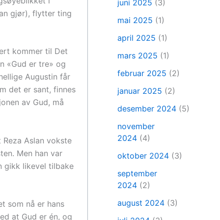
gsøyeblikket i
juni 2025
(3)
n gjør), flytter ting
mai 2025
(1)
april 2025
(1)
ert kommer til Det
mars 2025
(1)
en «Gud er tre» og
februar 2025
(2)
hellige Augustin får
m det er sant, finnes
januar 2025
(2)
sjonen av Gud, må
desember 2024
(5)
november
2024
(4)
at Reza Aslan vokste
isten. Men han var
oktober 2024
(3)
 gikk likevel tilbake
september
2024
(2)
august 2024
(3)
det som nå er hans
ed at Gud er én, og