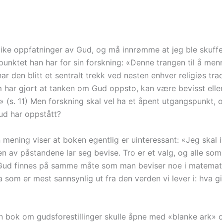
ike oppfatninger av Gud, og må innrømme at jeg ble skuffe
nktet han har for sin forskning: «Denne trangen til å men
 den blitt et sentralt trekk ved nesten enhver religiøs tra
 har gjort at tanken om Gud oppsto, kan være bevisst elle
.» (s. 11) Men forskning skal vel ha et åpent utgangspunkt, 
d har oppstått?
 mening viser at boken egentlig er uinteressant: «Jeg skal 
n av påstandene lar seg bevise. Tro er et valg, og alle som
 Gud finnes på samme måte som man beviser noe i matemati
som er mest sannsynlig ut fra den verden vi lever i: hva gi
n bok om gudsforestillinger skulle åpne med «blanke ark» og 