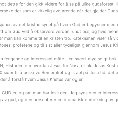
 dette før den gikk videre for å se på ulike gudsforestilli
dersøke det som er virkelig avgjørende når det gjelder Guds
tasjonen av det kristne synet på hvem Gud er begynner med 
itt om Gud ved å observere verden rundt oss, og hvis menne
ør man kan komme til en kristen tro. Katekismen viser så v
es, profetene og til sist aller tydeligst gjennom Jesus Kri
å en fengende og interessant måte. I en svært mye solgt bo
N, Historien om hvordan Jesus fra Nasaret ble Jesus Kristus
 sider til å beskrive Romerriket og Israel på Jesu tid, det e
der å forstå hvem Jesus Kristus var og er.
k GUD er, og om man bør lese den. Jeg syns den er interess
g av gud, og den presenterer en dramatisk omtolkning av gu