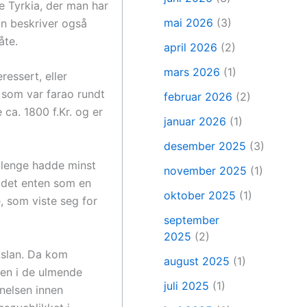
e Tyrkia, der man har
mai 2026
(3)
lan beskriver også
åte.
april 2026
(2)
mars 2026
(1)
ressert, eller
 som var farao rundt
februar 2026
(2)
 ca. 1800 f.Kr. og er
januar 2026
(1)
desember 2025
(3)
t lenge hadde minst
november 2025
(1)
ildet enten som en
oktober 2025
(1)
 som viste seg for
)
september
2025
(2)
 Aslan. Da kom
august 2025
(1)
men i de ulmende
juli 2025
(1)
nnelsen innen