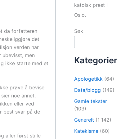
katolsk prest i
Oslo.
t da forfatteren
Søk
neskeliggjøre det
disjon verden har
r ubevisst, men
Kategorier
og ikke starte med et
Apologetikk
(64)
ikke prøve å bevise
Data/blogg
(149)
 sier noe annet,
Gamle tekster
kken eller ved
(103)
r best svar på de
Generelt
(1 142)
Katekisme
(60)
aller først stille