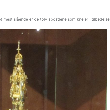
t mest slående er de tolv apostlene som kneler i tilbedels