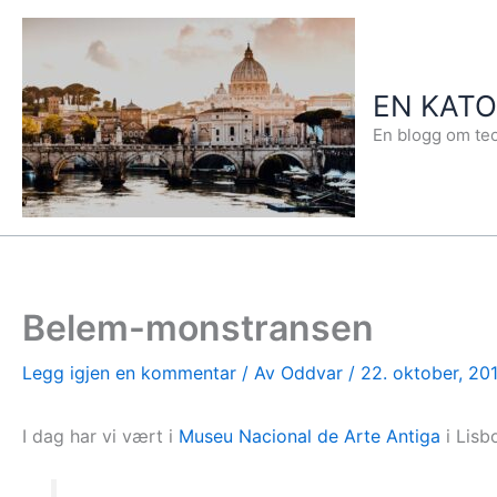
Hopp
rett
til
EN KAT
innholdet
En blogg om teo
Belem-monstransen
Legg igjen en kommentar
/ Av
Oddvar
/
22. oktober, 20
I dag har vi vært i
Museu Nacional de Arte Antiga
i Lisb