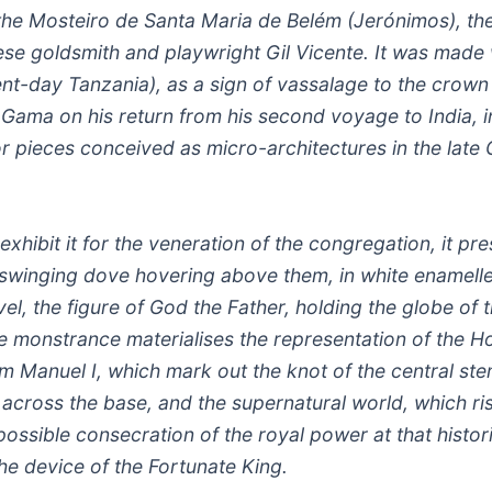
he Mosteiro de Santa Maria de Belém (Jerónimos), th
se goldsmith and playwright Gil Vicente. It was made 
sent-day Tanzania), as a sign of vassalage to the crown
Gama on his return from his second voyage to India, in
or pieces conceived as micro-architectures in the late 
hibit it for the veneration of the congregation, it pre
a swinging dove hovering above them, in white enamelle
vel, the figure of God the Father, holding the globe of 
e monstrance materialises the representation of the Hol
 Manuel I, which mark out the knot of the central stem
 across the base, and the supernatural world, which r
t possible consecration of the royal power at that hist
the device of the Fortunate King.