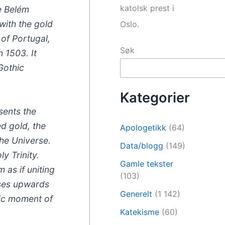
katolsk prest i
e Belém
with the gold
Oslo.
 of Portugal,
Søk
 1503. It
Gothic
Kategorier
sents the
d gold, the
Apologetikk
(64)
the Universe.
Data/blogg
(149)
y Trinity.
Gamle tekster
 as if uniting
(103)
ises upwards
Generelt
(1 142)
oric moment of
Katekisme
(60)