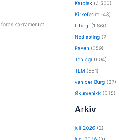
Katolsk
(2 530)
Kirkefedre
(43)
e foran sakramentet.
Liturgi
(1 660)
Nedlasting
(7)
Paven
(359)
Teologi
(604)
TLM
(551)
van der Burg
(27)
Økumenikk
(545)
Arkiv
juli 2026
(2)
juni 2026
(3)