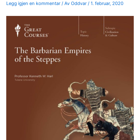
Legg igjen en kommentar
/ Av
Oddvar
/
1. februar, 2020