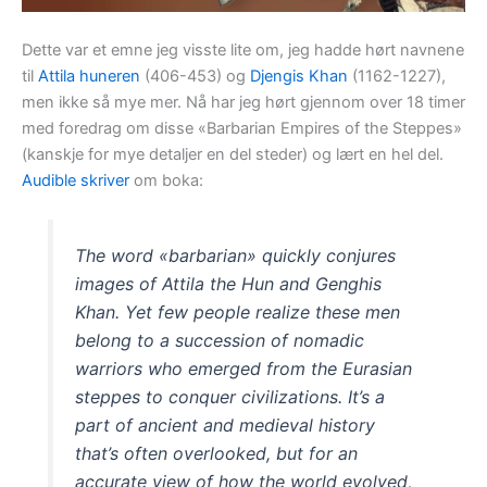
Dette var et emne jeg visste lite om, jeg hadde hørt navnene
til
Attila huneren
(406-453) og
Djengis Khan
(1162-1227),
men ikke så mye mer. Nå har jeg hørt gjennom over 18 timer
med foredrag om disse «Barbarian Empires of the Steppes»
(kanskje for mye detaljer en del steder) og lært en hel del.
Audible skriver
om boka:
The word «barbarian» quickly conjures
images of Attila the Hun and Genghis
Khan. Yet few people realize these men
belong to a succession of nomadic
warriors who emerged from the Eurasian
steppes to conquer civilizations. It’s a
part of ancient and medieval history
that’s often overlooked, but for an
accurate view of how the world evolved,