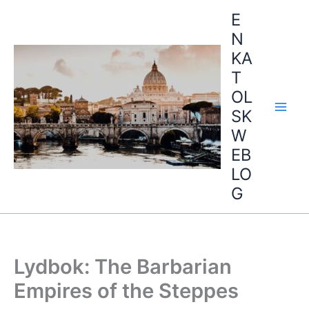
Hopp
E
rett
N
til
KA
innholdet
T
OL
SK
W
EB
LO
G
Lydbok: The Barbarian
Empires of the Steppes