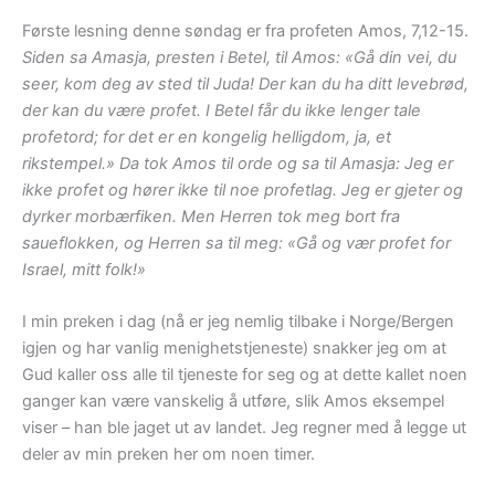
Første lesning denne søndag er fra profeten Amos, 7,12-15.
Siden sa Amasja, presten i Betel, til Amos: «Gå din vei, du
seer, kom deg av sted til Juda! Der kan du ha ditt levebrød,
der kan du være profet. I Betel får du ikke lenger tale
profetord; for det er en kongelig helligdom, ja, et
rikstempel.» Da tok Amos til orde og sa til Amasja: Jeg er
ikke profet og hører ikke til noe profetlag. Jeg er gjeter og
dyrker morbærfiken. Men Herren tok meg bort fra
saueflokken, og Herren sa til meg: «Gå og vær profet for
Israel, mitt folk!»
I min preken i dag (nå er jeg nemlig tilbake i Norge/Bergen
igjen og har vanlig menighetstjeneste) snakker jeg om at
Gud kaller oss alle til tjeneste for seg og at dette kallet noen
ganger kan være vanskelig å utføre, slik Amos eksempel
viser – han ble jaget ut av landet. Jeg regner med å legge ut
deler av min preken her om noen timer.