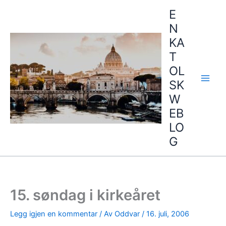
Hopp
E
rett
N
til
KA
innholdet
T
OL
SK
W
EB
LO
G
15. søndag i kirkeåret
Legg igjen en kommentar
/ Av
Oddvar
/
16. juli, 2006