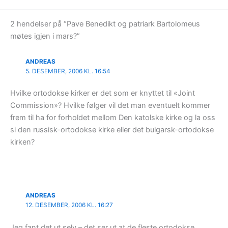
2 hendelser på “Pave Benedikt og patriark Bartolomeus
møtes igjen i mars?”
ANDREAS
5. DESEMBER, 2006 KL. 16:54
Hvilke ortodokse kirker er det som er knyttet til «Joint
Commission»? Hvilke følger vil det man eventuelt kommer
frem til ha for forholdet mellom Den katolske kirke og la oss
si den russisk-ortodokse kirke eller det bulgarsk-ortodokse
kirken?
ANDREAS
12. DESEMBER, 2006 KL. 16:27
Jeg fant det ut selv – det ser ut at de fleste ortodokse