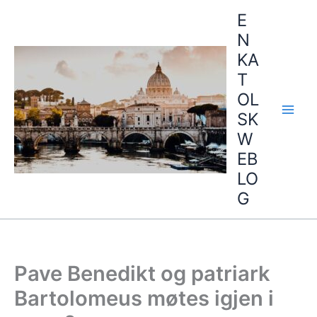
Hopp
E
rett
N
til
KA
innholdet
T
OL
SK
W
EB
LO
G
Pave Benedikt og patriark
Bartolomeus møtes igjen i