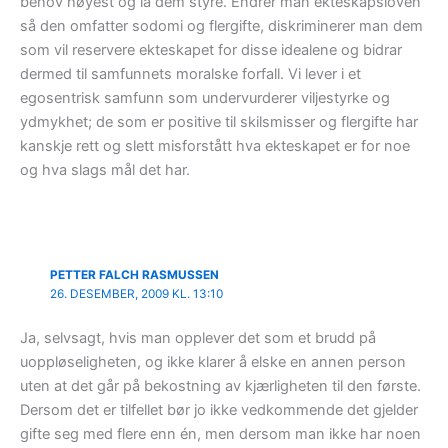
behov høyest og la dem styre. Endrer man ekteskapsloven
så den omfatter sodomi og flergifte, diskriminerer man dem
som vil reservere ekteskapet for disse idealene og bidrar
dermed til samfunnets moralske forfall. Vi lever i et
egosentrisk samfunn som undervurderer viljestyrke og
ydmykhet; de som er positive til skilsmisser og flergifte har
kanskje rett og slett misforstått hva ekteskapet er for noe
og hva slags mål det har.
PETTER FALCH RASMUSSEN
26. DESEMBER, 2009 KL. 13:10
Ja, selvsagt, hvis man opplever det som et brudd på
uoppløseligheten, og ikke klarer å elske en annen person
uten at det går på bekostning av kjærligheten til den første.
Dersom det er tilfellet bør jo ikke vedkommende det gjelder
gifte seg med flere enn én, men dersom man ikke har noen