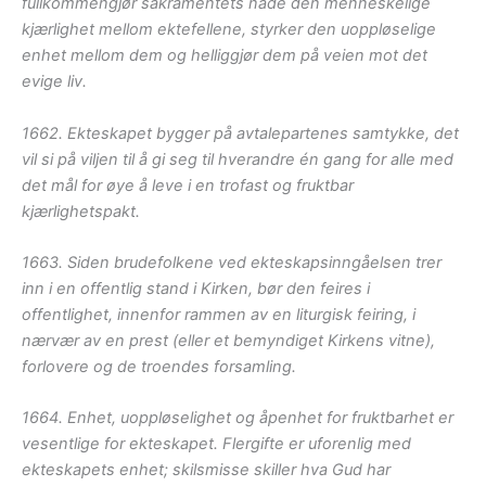
fullkommengjør sakramentets nåde den menneskelige
kjærlighet mellom ektefellene, styrker den uoppløselige
enhet mellom dem og helliggjør dem på veien mot det
evige liv.
1662. Ekteskapet bygger på avtalepartenes samtykke, det
vil si på viljen til å gi seg til hverandre én gang for alle med
det mål for øye å leve i en trofast og fruktbar
kjærlighetspakt.
1663. Siden brudefolkene ved ekteskapsinngåelsen trer
inn i en offentlig stand i Kirken, bør den feires i
offentlighet, innenfor rammen av en liturgisk feiring, i
nærvær av en prest (eller et bemyndiget Kirkens vitne),
forlovere og de troendes forsamling.
1664. Enhet, uoppløselighet og åpenhet for fruktbarhet er
vesentlige for ekteskapet. Flergifte er uforenlig med
ekteskapets enhet; skilsmisse skiller hva Gud har