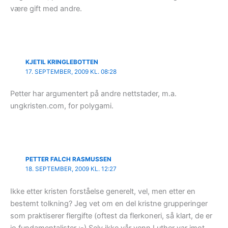
være gift med andre.
KJETIL KRINGLEBOTTEN
17. SEPTEMBER, 2009 KL. 08:28
Petter har argumentert på andre nettstader, m.a.
ungkristen.com, for polygami.
PETTER FALCH RASMUSSEN
18. SEPTEMBER, 2009 KL. 12:27
Ikke etter kristen forståelse generelt, vel, men etter en
bestemt tolkning? Jeg vet om en del kristne grupperinger
som praktiserer flergifte (oftest da flerkoneri, så klart, de er
jo fundamentalister ;-) Selv ikke vår venn Luther var imot