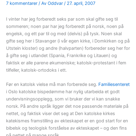
7 kommentarer
/ Av
Oddvar
/
27. april, 2007
I vinter har jeg forberedt seks par som skal gifte seg til
sommeren; noen par har jeg forberedt på norsk, noen på
engelsk, og ett par til og med (delvis) på tysk. Noen skal
gifte seg her i Stavanger (i vår egen kirke, i Domkirken og på
Utstein kloster) og andre (halvparten) forbereder seg her for
å gifte seg i utlandet (Spania, Frankrike og Litauen) og
faktisk er alle parene økumeniske; katolsk-protestant i fem
tilfeller, katolsk-ortodoks i ett.
Før en katolsk vielse må man forberede seg.
Familiesenteret
i Oslo katolske bispedømme har nylig utarbeida et godt
undervisningsopplegg, som vi bruker der vi kan snakke
norsk. På andre språk ligger det noe passende materiale på
nettet, og faktisk viser det seg at Den katolske kirkes
katekismes framstilling av ekteskapet er en god start for en
bibelsk og teologisk forståelse av ekteskapet – og den fins
på nettet på mange språk.