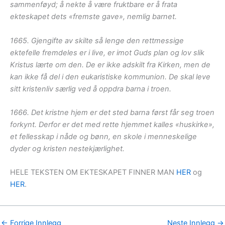
sammenføyd; å nekte å være fruktbare er å frata
ekteskapet dets «fremste gave», nemlig barnet.
1665. Gjengifte av skilte så lenge den rettmessige
ektefelle fremdeles er i live, er imot Guds plan og lov slik
Kristus lærte om den. De er ikke adskilt fra Kirken, men de
kan ikke få del i den eukaristiske kommunion. De skal leve
sitt kristenliv særlig ved å oppdra barna i troen.
1666. Det kristne hjem er det sted barna først får seg troen
forkynt. Derfor er det med rette hjemmet kalles «huskirke»,
et fellesskap i nåde og bønn, en skole i menneskelige
dyder og kristen nestekjærlighet.
HELE TEKSTEN OM EKTESKAPET FINNER MAN
HER
og
HER
.
←
Forrige Innlegg
Neste Innlegg
→