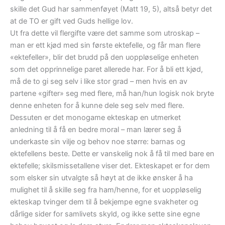
skille det Gud har sammenføyet (Matt 19, 5), altså betyr det
at de TO er gift ved Guds hellige lov.
Ut fra dette vil flergifte være det samme som utroskap –
man er ett kjød med sin første ektefelle, og får man flere
«ektefeller», blir det brudd på den uoppløselige enheten
som det opprinnelige paret allerede har. For å bli ett kjød,
må de to gi seg selv i like stor grad – men hvis en av
partene «gifter» seg med flere, må han/hun logisk nok bryte
denne enheten for å kunne dele seg selv med flere.
Dessuten er det monogame ekteskap en utmerket
anledning til å få en bedre moral – man lærer seg å
underkaste sin vilje og behov noe større: barnas og
ektefellens beste. Dette er vanskelig nok å få til med bare en
ektefelle; skilsmissetallene viser det. Ekteskapet er for dem
som elsker sin utvalgte så høyt at de ikke ønsker å ha
mulighet til å skille seg fra ham/henne, for et uoppløselig
ekteskap tvinger dem til å bekjempe egne svakheter og
dårlige sider for samlivets skyld, og ikke sette sine egne