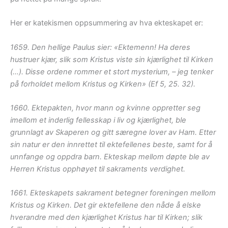
Her er katekismen oppsummering av hva ekteskapet er:
1659. Den hellige Paulus sier: «Ektemenn! Ha deres
hustruer kjær, slik som Kristus viste sin kjærlighet til Kirken
(…). Disse ordene rommer et stort mysterium, – jeg tenker
på forholdet mellom Kristus og Kirken» (Ef 5, 25. 32).
1660. Ektepakten, hvor mann og kvinne oppretter seg
imellom et inderlig fellesskap i liv og kjærlighet, ble
grunnlagt av Skaperen og gitt særegne lover av Ham. Etter
sin natur er den innrettet til ektefellenes beste, samt for å
unnfange og oppdra barn. Ekteskap mellom døpte ble av
Herren Kristus opphøyet til sakraments verdighet.
1661. Ekteskapets sakrament betegner foreningen mellom
Kristus og Kirken. Det gir ektefellene den nåde å elske
hverandre med den kjærlighet Kristus har til Kirken; slik