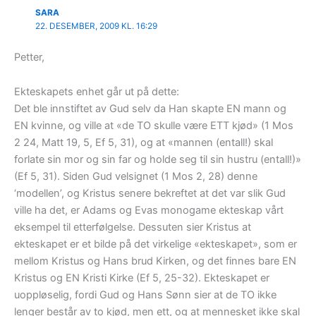
SARA
22. DESEMBER, 2009 KL. 16:29
Petter,
Ekteskapets enhet går ut på dette:
Det ble innstiftet av Gud selv da Han skapte EN mann og
EN kvinne, og ville at «de TO skulle være ETT kjød» (1 Mos
2 24, Matt 19, 5, Ef 5, 31), og at «mannen (entall!) skal
forlate sin mor og sin far og holde seg til sin hustru (entall!)»
(Ef 5, 31). Siden Gud velsignet (1 Mos 2, 28) denne
‘modellen’, og Kristus senere bekreftet at det var slik Gud
ville ha det, er Adams og Evas monogame ekteskap vårt
eksempel til etterfølgelse. Dessuten sier Kristus at
ekteskapet er et bilde på det virkelige «ekteskapet», som er
mellom Kristus og Hans brud Kirken, og det finnes bare EN
Kristus og EN Kristi Kirke (Ef 5, 25-32). Ekteskapet er
uoppløselig, fordi Gud og Hans Sønn sier at de TO ikke
lenger består av to kjød, men ett, og at mennesket ikke skal