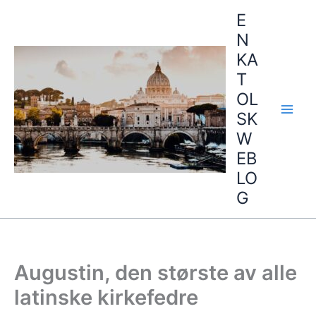
Hopp
E
rett
N
til
KA
innholdet
T
OL
SK
W
EB
LO
G
Augustin, den største av alle
latinske kirkefedre