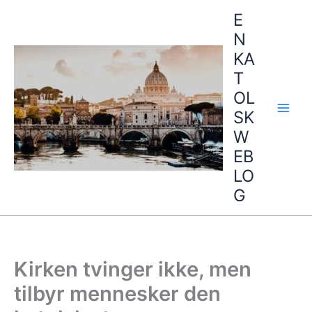
Hopp
E
rett
N
til
KA
innholdet
T
OL
SK
W
EB
LO
G
Kirken tvinger ikke, men
tilbyr mennesker den