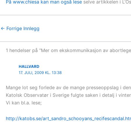
På www.chiesa kan man også lese
selve artikkelen i L’
←
Forrige Innlegg
1 hendelser på “Mer om ekskommunikasjon av abortleger 
HALLVARD
17. JULI, 2009 KL. 13:38
Mange lot seg forlede av de mange presseoppslag i den
Katolsk Observatør i Sverige fulgte saken i detalj i vinter
Vi kan bl.a. lese;
http://katobs.se/art_sandro_schooyans_recifescandal.h