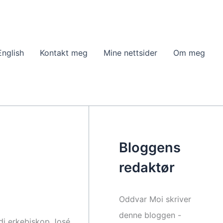
English
Kontakt meg
Mine nettsider
Om meg
Bloggens
redaktør
Oddvar Moi skriver
denne bloggen -
rdi erkebiskop José