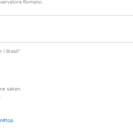
Osservatore Romano.
i Brasil”
ne saken.
.
tm#top