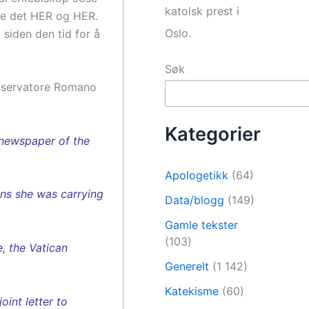
katolsk prest i
te det HER og HER.
Oslo.
 siden den tid for å
Søk
’Osservatore Romano
Kategorier
e newspaper of the
Apologetikk
(64)
ins she was carrying
Data/blogg
(149)
Gamle tekster
(103)
, the Vatican
Generelt
(1 142)
Katekisme
(60)
oint letter to