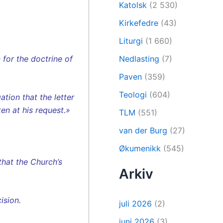
Katolsk
(2 530)
Kirkefedre
(43)
Liturgi
(1 660)
 for the doctrine of
Nedlasting
(7)
Paven
(359)
Teologi
(604)
ation that the letter
en at his request.»
TLM
(551)
van der Burg
(27)
Økumenikk
(545)
that the Church’s
Arkiv
ision.
juli 2026
(2)
juni 2026
(3)