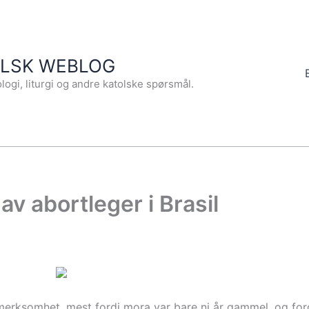
OLSK WEBLOG
logi, liturgi og andre katolske spørsmål.
 abortleger i Brasil
oppmerksomhet, mest fordi mora var bare ni år gammel, og fo