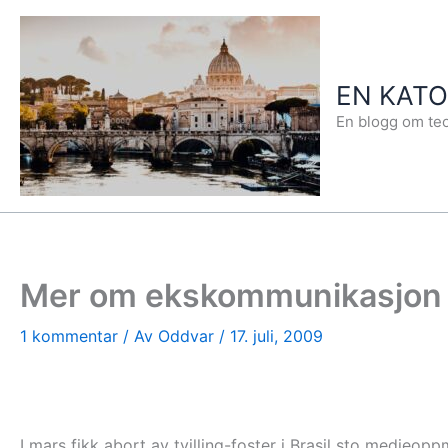
Hopp
rett
til
EN KAT
innholdet
En blogg om teo
Mer om ekskommunikasjon av
1 kommentar
/ Av
Oddvar
/
17. juli, 2009
I mars fikk abort av tvilling-foster i Brasil sto medie