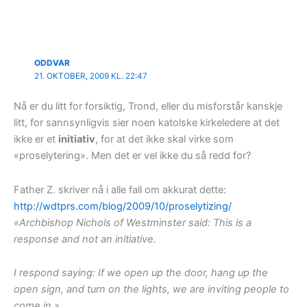
ODDVAR
21. OKTOBER, 2009 KL. 22:47
Nå er du litt for forsiktig, Trond, eller du misforstår kanskje
litt, for sannsynligvis sier noen katolske kirkeledere at det
ikke er et
initiativ
, for at det ikke skal virke som
«proselytering». Men det er vel ikke du så redd for?
Father Z. skriver nå i alle fall om akkurat dette:
http://wdtprs.com/blog/2009/10/proselytizing/
«Archbishop Nichols of Westminster said: This is a
response and not an initiative.
I respond saying: If we open up the door, hang up the
open sign, and turn on the lights, we are inviting people to
come in.»