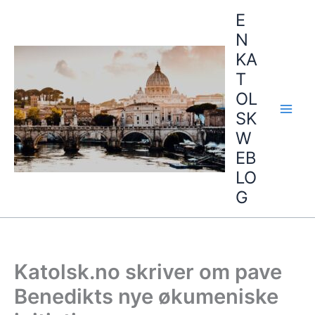
Hopp
E
rett
N
til
KA
innholdet
T
OL
SK
W
EB
LO
G
Katolsk.no skriver om pave
Benedikts nye økumeniske