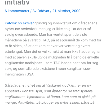
initiativ
6 kommentarer
/ Av
Oddvar
/
21. oktober, 2009
Katolsk.no skriver
grundig og innsiktsfullt om gårsdagens
nyhet (se nedenfor), men jeg er ikke enig i at det er så
veldig overraskende. Man har ventet spent de siste
månedene på svaret til TAC, på et spørsmål de kom med for
to år siden, så at det kom et svar var ventet og svært
etterlenget. Men det er vel korrekt at man ikke hadde regna
med at paven skulle utvide muligheten til å beholde enkelte
anglikanske tradisjoner – som TAC hadde bedt om for seg
selv, og som allerede eksisterer i noen «anglican use»
menigheten i USA.
Gårsdagens nyhet om at Vatikanet godkjenner en ny
apostolisk konstitusjon, som åpner for de tradisjonelle
anglikaneres ‘hjemkomst’ til Roma, kom som et sjokk på
mange. Aktiviteten på blogger og nyhetssider, både på