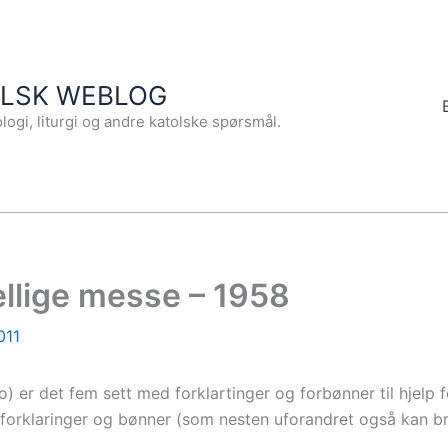
OLSK WEBLOG
logi, liturgi og andre katolske spørsmål.
hellige messe – 1958
011
o) er det fem sett med forklartinger og forbønner til hjelp 
d forklaringer og bønner (som nesten uforandret også kan b