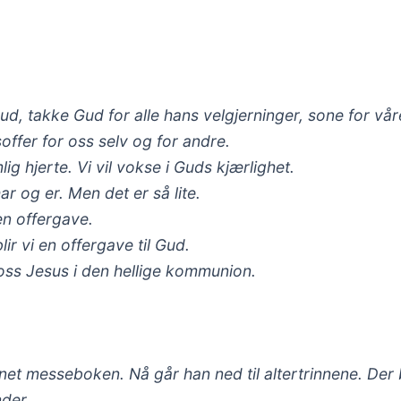
 Gud, takke Gud for alle hans velgjerninger, sone for vå
offer for oss selv og for andre.
g hjerte. Vi vil vokse i Guds kjærlighet.
har og er. Men det er så lite.
men offergave.
r vi en offergave til Gud.
 oss Jesus i den hellige kommunion.
pnet messeboken. Nå går han ned til altertrinnene. Der
nder.