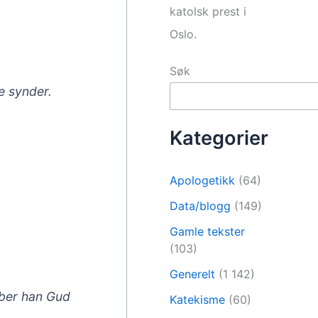
katolsk prest i
Oslo.
Søk
re synder.
Kategorier
Apologetikk
(64)
Data/blogg
(149)
Gamle tekster
(103)
Generelt
(1 142)
 ber han Gud
Katekisme
(60)