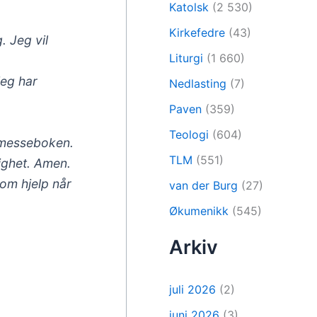
Katolsk
(2 530)
Kirkefedre
(43)
. Jeg vil
Liturgi
(1 660)
jeg har
Nedlasting
(7)
Paven
(359)
Teologi
(604)
re messeboken.
TLM
(551)
ighet. Amen.
 om hjelp når
van der Burg
(27)
Økumenikk
(545)
Arkiv
juli 2026
(2)
juni 2026
(3)