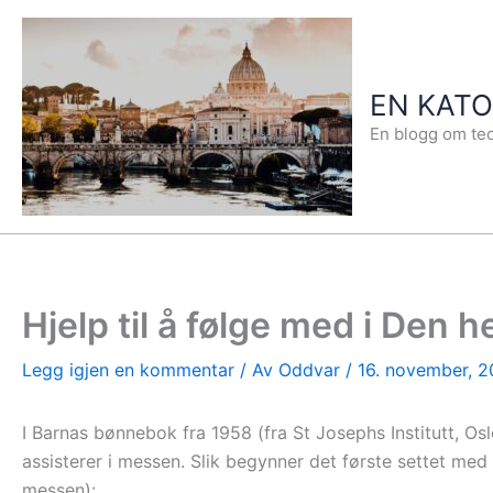
Hopp
rett
til
EN KAT
innholdet
En blogg om teo
Hjelp til å følge med i Den 
Legg igjen en kommentar
/ Av
Oddvar
/
16. november, 2
I Barnas bønnebok fra 1958 (fra St Josephs Institutt, Osl
assisterer i messen. Slik begynner det første settet me
messen):