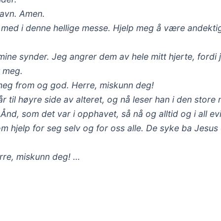
navn. Amen.
 med i denne hellige messe. Hjelp meg å være andektig
mine synder. Jeg angrer dem av hele mitt hjerte, fordi 
t meg.
 meg from og god. Herre, miskunn deg!
år til høyre side av alteret, og nå leser han i den sto
d, som det var i opphavet, så nå og alltid og i all ev
om hjelp for seg selv og for oss alle. De syke ba Jesus
rre, miskunn deg! …