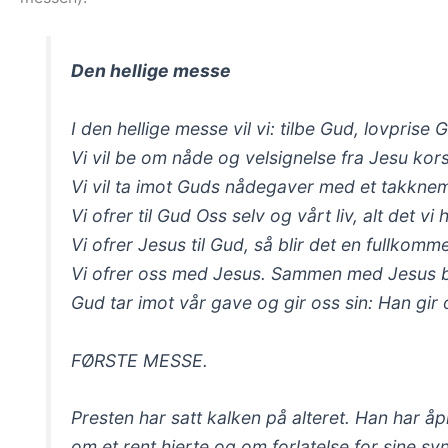
Den hellige messe
I den hellige messe vil vi: tilbe Gud, lovprise
Vi vil be om nåde og velsignelse fra Jesu kors
Vi vil ta imot Guds nådegaver med et takknemli
Vi ofrer til Gud Oss selv og vårt liv, alt det vi 
Vi ofrer Jesus til Gud, så blir det en fullkom
Vi ofrer oss med Jesus. Sammen med Jesus bli
Gud tar imot vår gave og gir oss sin: Han gir
FØRSTE MESSE.
Presten har satt kalken på alteret. Han har å
om et rent hjerte og om forlatelse for sine sy