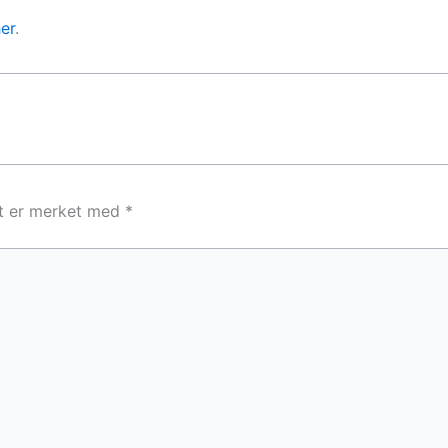
er
.
lt er merket med
*