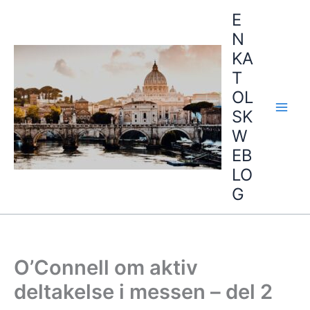
Hopp
E
rett
N
til
KA
innholdet
T
OL
SK
W
EB
LO
G
O’Connell om aktiv
deltakelse i messen – del 2