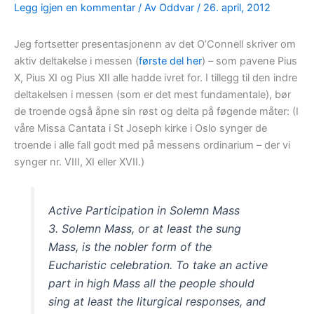
Legg igjen en kommentar
/ Av
Oddvar
/
26. april, 2012
Jeg fortsetter presentasjonenn av det O’Connell skriver om
aktiv deltakelse i messen (
første del her
) – som pavene Pius
X, Pius XI og Pius XII alle hadde ivret for. I tillegg til den indre
deltakelsen i messen (som er det mest fundamentale), bør
de troende også åpne sin røst og delta på føgende måter: (I
våre Missa Cantata i St Joseph kirke i Oslo synger de
troende i alle fall godt med på messens ordinarium – der vi
synger nr. VIII, XI eller XVII.)
Active Participation in Solemn Mass
3. Solemn Mass, or at least the sung
Mass, is the nobler form of the
Eucharistic celebration. To take an active
part in high Mass all the people should
sing at least the liturgical responses, and