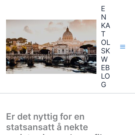
Hopp
E
rett
N
til
KA
innholdet
T
OL
SK
W
EB
LO
G
Er det nyttig for en
statsansatt å nekte