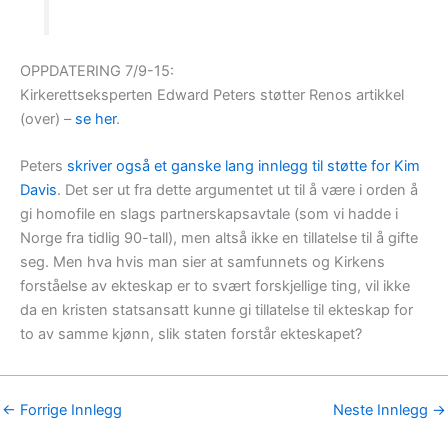
OPPDATERING 7/9-15:
Kirkerettseksperten Edward Peters støtter Renos artikkel
(over) –
se her
.
Peters
skriver også et ganske lang innlegg til støtte for Kim
Davis
. Det ser ut fra dette argumentet ut til å være i orden å
gi homofile en slags partnerskapsavtale (som vi hadde i
Norge fra tidlig 90-tall), men altså ikke en tillatelse til å gifte
seg. Men hva hvis man sier at samfunnets og Kirkens
forståelse av ekteskap er to svært forskjellige ting, vil ikke
da en kristen statsansatt kunne gi tillatelse til ekteskap for
to av samme kjønn, slik staten forstår ekteskapet?
←
Forrige Innlegg
Neste Innlegg
→