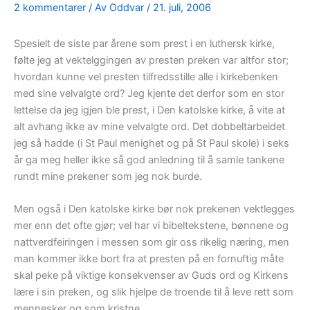
2 kommentarer
/ Av
Oddvar
/
21. juli, 2006
Spesielt de siste par årene som prest i en luthersk kirke,
følte jeg at vektelggingen av presten preken var altfor stor;
hvordan kunne vel presten tilfredsstille alle i kirkebenken
med sine velvalgte ord? Jeg kjente det derfor som en stor
lettelse da jeg igjen ble prest, i Den katolske kirke, å vite at
alt avhang ikke av mine velvalgte ord. Det dobbeltarbeidet
jeg så hadde (i St Paul menighet og på St Paul skole) i seks
år ga meg heller ikke så god anledning til å samle tankene
rundt mine prekener som jeg nok burde.
Men også i Den katolske kirke bør nok prekenen vektlegges
mer enn det ofte gjør; vel har vi bibeltekstene, bønnene og
nattverdfeiringen i messen som gir oss rikelig næring, men
man kommer ikke bort fra at presten på en fornuftig måte
skal peke på viktige konsekvenser av Guds ord og Kirkens
lære i sin preken, og slik hjelpe de troende til å leve rett som
mennesker og som kristne.