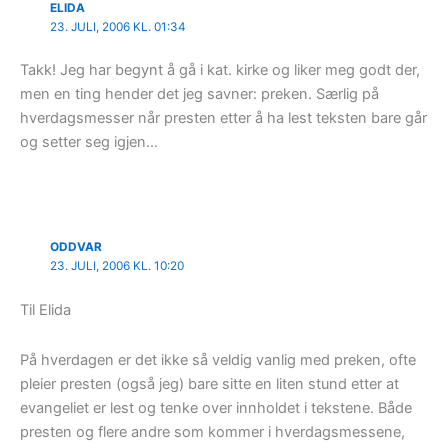
ELIDA
23. JULI, 2006 KL. 01:34
Takk! Jeg har begynt å gå i kat. kirke og liker meg godt der,
men en ting hender det jeg savner: preken. Særlig på
hverdagsmesser når presten etter å ha lest teksten bare går
og setter seg igjen…
ODDVAR
23. JULI, 2006 KL. 10:20
Til Elida
På hverdagen er det ikke så veldig vanlig med preken, ofte
pleier presten (også jeg) bare sitte en liten stund etter at
evangeliet er lest og tenke over innholdet i tekstene. Både
presten og flere andre som kommer i hverdagsmessene,