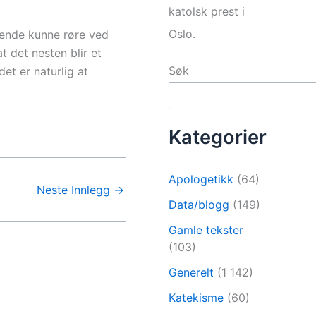
katolsk prest i
Oslo.
roende kunne røre ved
 det nesten blir et
Søk
et er naturlig at
Kategorier
Apologetikk
(64)
Neste Innlegg
→
Data/blogg
(149)
Gamle tekster
(103)
Generelt
(1 142)
Katekisme
(60)