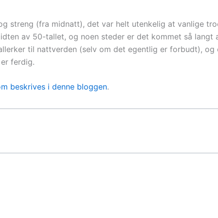
og streng (fra midnatt), det var helt utenkelig at vanlige t
dten av 50-tallet, og noen steder er det kommet så langt at
lerker til nattverden (selv om det egentlig er forbudt), og d
er ferdig.
om beskrives i denne bloggen
.