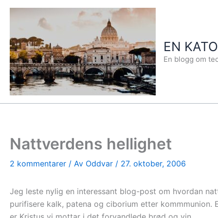
Hopp
rett
til
EN KAT
innholdet
En blogg om teo
Nattverdens hellighet
2 kommentarer
/ Av
Oddvar
/
27. oktober, 2006
Jeg leste nylig en interessant blog-post om hvordan nat
purifisere kalk, patena og ciborium etter kommmunion. Eg
er Kristus vi mottar i det forvandlede brød og vin.