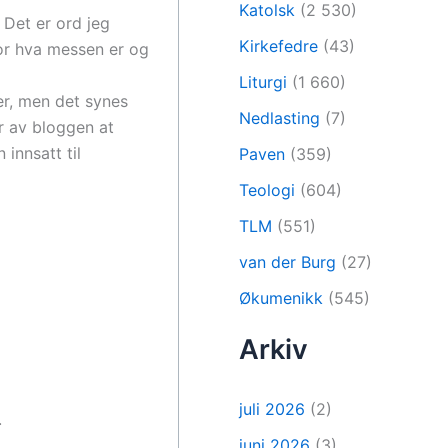
Katolsk
(2 530)
. Det er ord jeg
Kirkefedre
(43)
for hva messen er og
Liturgi
(1 660)
ver, men det synes
Nedlasting
(7)
år av bloggen at
innsatt til
Paven
(359)
Teologi
(604)
TLM
(551)
van der Burg
(27)
Økumenikk
(545)
Arkiv
juli 2026
(2)
.
juni 2026
(3)