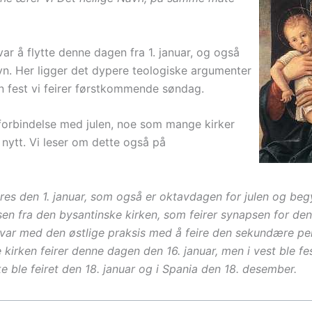
var å flytte denne dagen fra 1. januar, og også
vn. Her ligger det dypere teologiske argumenter
en fest vi feirer førstkommende søndag.
 i forbindelse med julen, noe som mange kirker
e nytt. Vi leser om dette også på
res den 1. januar, som også er oktavdagen for julen og be
elsen fra den bysantinske kirken, som feirer synapsen for de
svar med den østlige praksis med å feire den sekundære pe
e kirken feirer denne dagen den 16. januar, men i vest ble fe
ke ble feiret den 18. januar og i Spania den 18. desember.