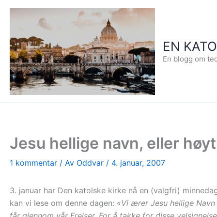
Hopp
rett
til
EN KAT
innholdet
En blogg om teo
Jesu hellige navn, eller høyt
1 kommentar
/ Av
Oddvar
/
4. januar, 2007
3. januar har Den katolske kirke nå en (valgfri) minneda
kan vi lese om denne dagen:
«Vi ærer Jesu hellige Navn 
får gjennom vår Frelser. For å takke for disse velsigne