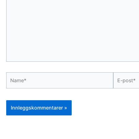
her
...
Name*
E-
post*