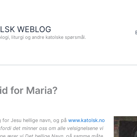
OLSK WEBLOG
logi, liturgi og andre katolske spørsmål.
id for Maria?
g for Jesu hellige navn, og på
www.katolsk.no
fordi det minner oss om alle velsignelsene vi
lsene ærer vi Det hellige Navn, på samme måte