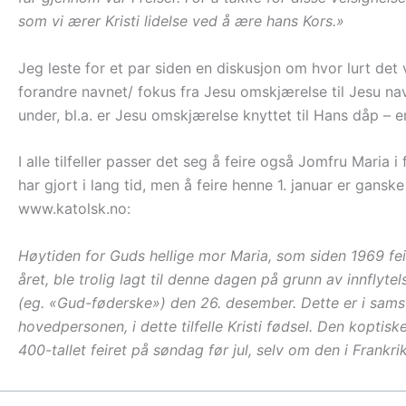
som vi ærer Kristi lidelse ved å ære hans Kors.»
Jeg leste for et par siden en diskusjon om hvor lurt det 
forandre navnet/ fokus fra Jesu omskjærelse til Jesu na
under, bl.a. er Jesu omskjærelse knyttet til Hans dåp – 
I alle tilfeller passer det seg å feire også Jomfru Maria
har gjort i lang tid, men å feire henne 1. januar er gansk
www.katolsk.no:
Høytiden for Guds hellige mor Maria, som siden 1969 fei
året, ble trolig lagt til denne dagen på grunn av innflyt
(eg. «Gud-føderske») den 26. desember. Dette er i sam
hovedpersonen, i dette tilfelle Kristi fødsel. Den koptisk
400-tallet feiret på søndag før jul, selv om den i Frankri