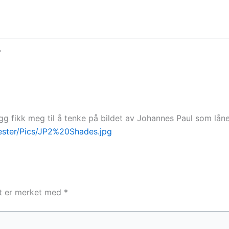
”
 fikk meg til å tenke på bildet av Johannes Paul som låner
jester/Pics/JP2%20Shades.jpg
lt er merket med
*