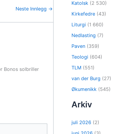
Katolsk
(2 530)
Neste Innlegg
→
Kirkefedre
(43)
Liturgi
(1 660)
Nedlasting
(7)
Paven
(359)
Teologi
(604)
TLM
(551)
 Bonos solbriller
van der Burg
(27)
Økumenikk
(545)
Arkiv
juli 2026
(2)
juni 2026
(3)