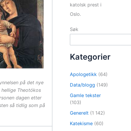
katolsk prest i
Oslo.
Søk
Kategorier
Apologetikk
(64)
gynnelsen på det nye
Data/blogg
(149)
n hellige Theotókos
Gamle tekster
rsonen dagen etter
(103)
sten så tidlig som på
Generelt
(1 142)
Katekisme
(60)